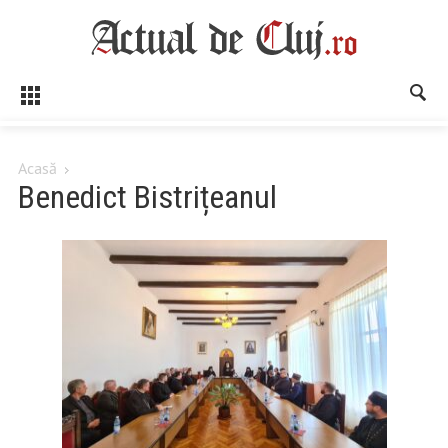
Acasă
Benedict Bistrițeanul