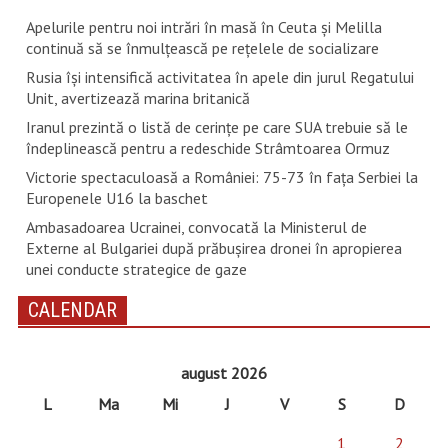
Apelurile pentru noi intrări în masă în Ceuta şi Melilla
continuă să se înmulţească pe reţelele de socializare
Rusia își intensifică activitatea în apele din jurul Regatului
Unit, avertizează marina britanică
Iranul prezintă o listă de cerinţe pe care SUA trebuie să le
îndeplinească pentru a redeschide Strâmtoarea Ormuz
Victorie spectaculoasă a României: 75-73 în fața Serbiei la
Europenele U16 la baschet
Ambasadoarea Ucrainei, convocată la Ministerul de
Externe al Bulgariei după prăbușirea dronei în apropierea
unei conducte strategice de gaze
CALENDAR
august 2026
L
Ma
Mi
J
V
S
D
1
2