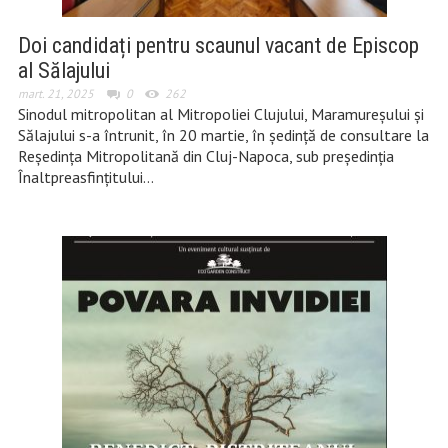
Doi candidați pentru scaunul vacant de Episcop
al Sălajului
mart. 21, 2025
0
262
Sinodul mitropolitan al Mitropoliei Clujului, Maramureşului şi
Sălajului s-a întrunit, în 20 martie, în şedinţă de consultare la
Reședința Mitropolitană din Cluj-Napoca, sub președinția
Înaltpreasfințitului…