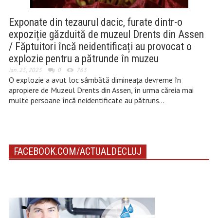
Exponate din tezaurul dacic, furate dintr-o
expoziție găzduită de muzeul Drents din Assen
/ Făptuitori încă neidentificați au provocat o
explozie pentru a pătrunde în muzeu
ian. 25, 2025
0
763
O explozie a avut loc sâmbătă dimineața devreme în
apropiere de Muzeul Drents din Assen, în urma căreia mai
multe persoane încă neidentificate au pătruns…
FACEBOOK.COM/ACTUALDECLUJ