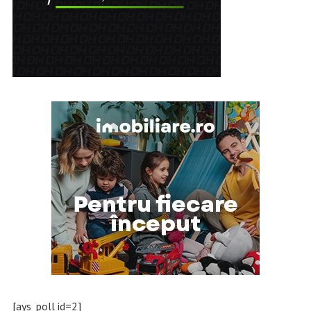
[ays_poll id=2]