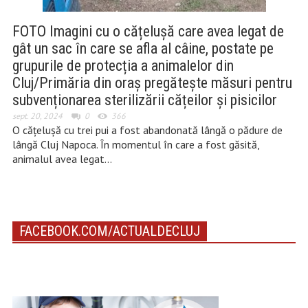
FOTO Imagini cu o cățelușă care avea legat de
gât un sac în care se afla al câine, postate pe
grupurile de protecția a animalelor din
Cluj/Primăria din oraș pregătește măsuri pentru
subvenționarea sterilizării cățeilor și pisicilor
sept. 20, 2024
0
366
O cățelușă cu trei pui a fost abandonată lângă o pădure de
lângă Cluj Napoca. În momentul în care a fost găsită,
animalul avea legat…
FACEBOOK.COM/ACTUALDECLUJ