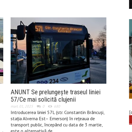
ANUNT Se prelungește traseul liniei
57/Ce mai solicită clujenii
mart. 01, 2025
0
680
[
Introducerea liniei 57L (str. Constantin Brâncuși,
stația Alverna Est– Emerson) în rețeaua de
transport public, începând cu data de 3 martie,
este o alternativă de…