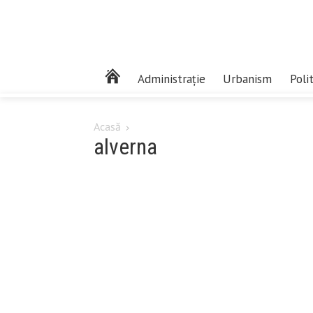
Administrație
Urbanism
Poli
Acasă
alverna