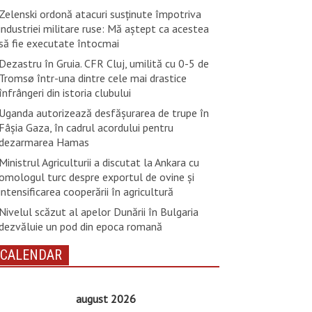
Zelenski ordonă atacuri susţinute împotriva
industriei militare ruse: Mă aştept ca acestea
să fie executate întocmai
Dezastru în Gruia. CFR Cluj, umilită cu 0-5 de
Tromsø într-una dintre cele mai drastice
înfrângeri din istoria clubului
Uganda autorizează desfăşurarea de trupe în
Fâşia Gaza, în cadrul acordului pentru
dezarmarea Hamas
Ministrul Agriculturii a discutat la Ankara cu
omologul turc despre exportul de ovine și
intensificarea cooperării în agricultură
Nivelul scăzut al apelor Dunării în Bulgaria
dezvăluie un pod din epoca romană
CALENDAR
august 2026