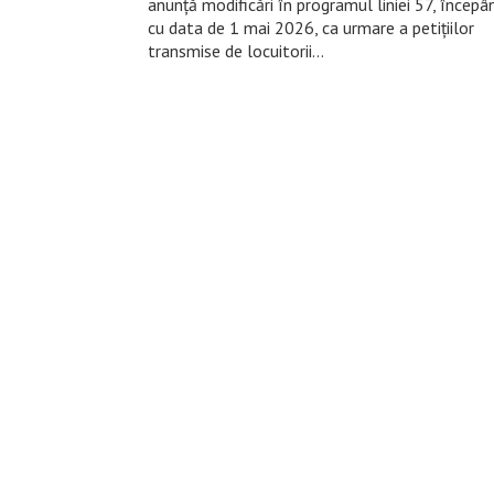
anunță modificări în programul liniei 57, începâ
cu data de 1 mai 2026, ca urmare a petițiilor
transmise de locuitorii…