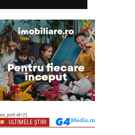
ays_poll id=2]
ULTIMELE ȘTIRI