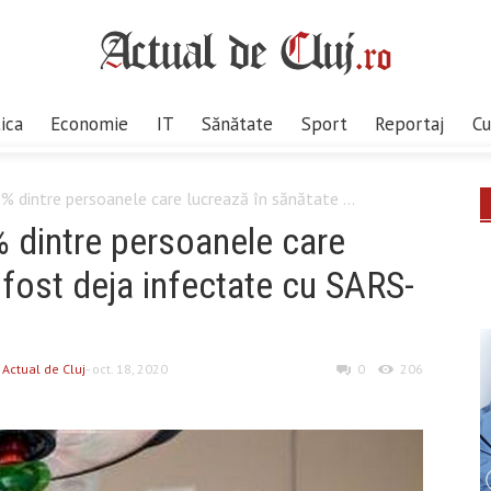
tica
Economie
IT
Sănătate
Sport
Reportaj
Cu
% dintre persoanele care lucrează în sănătate ...
 dintre persoanele care
 fost deja infectate cu SARS-
y
Actual de Cluj
- oct. 18, 2020
0
206