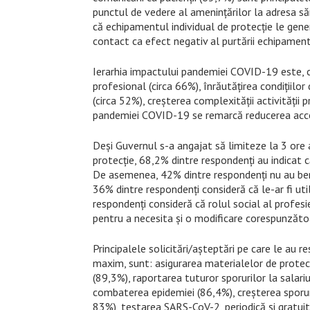
punctul de vedere al ameninţărilor la adresa să
că echipamentul individual de protecţie le gen
contact ca efect negativ al purtării echipament
Ierarhia impactului pandemiei COVID-19 este, c
profesional (circa 66%), înrăutăţirea condiţiilor
(circa 52%), creşterea complexităţii activităţii 
pandemiei COVID-19 se remarcă reducerea accesib
Deşi Guvernul s-a angajat să limiteze la 3 ore 
protecţie, 68,2% dintre respondenţi au indicat c
De asemenea, 42% dintre respondenţi nu au benef
36% dintre respondenţi consideră că le-ar fi uti
respondenţi consideră că rolul social al profesi
pentru a necesita şi o modificare corespunzăto
Principalele solicitări/aşteptări pe care le au r
maxim, sunt: asigurarea materialelor de protecţi
(89,3%), raportarea tuturor sporurilor la salar
combaterea epidemiei (86,4%), creşterea sporuri
83%), testarea SARS-CoV-2, periodică şi gratuită,