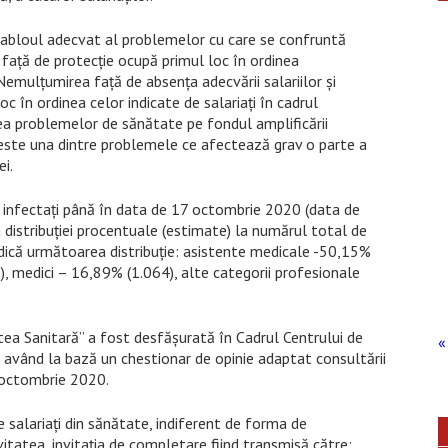
 tabloul adecvat al problemelor cu care se confruntă
r faţă de protecţie ocupă primul loc în ordinea
 Nemulţumirea faţă de absenţa adecvării salariilor şi
c în ordinea celor indicate de salariaţi în cadrul
rea problemelor de sănătate pe fondul amplificării
că este una dintre problemele ce afectează grav o parte a
i.
i infectaţi până în data de 17 octombrie 2020 (data de
a distribuţiei procentuale (estimate) la numărul total de
indică următoarea distribuţie: asistente medicale -50,15%
49), medici – 16,89% (1.064), alte categorii profesionale
ea Sanitară” a fost desfăşurată în Cadrul Centrului de
« 
, având la bază un chestionar de opinie adaptat consultării
 octombrie 2020.
 salariaţi din sănătate, indiferent de forma de
vitatea, invitaţia de completare fiind transmisă către: