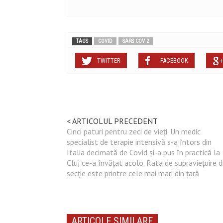
TAGS
COVID
SARS COV 2
TWITTER
FACEBOOK
< ARTICOLUL PRECEDENT
Cinci paturi pentru zeci de vieți. Un medic
specialist de terapie intensivă s-a întors din
Italia decimată de Covid și-a pus în practică la
Cluj ce-a învățat acolo. Rata de supraviețuire d
secție este printre cele mai mari din țară
ARTICOLE SIMILARE