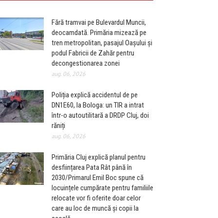
Fără tramvai pe Bulevardul Muncii,
deocamdată. Primăria mizează pe
tren metropolitan, pasajul Oașului și
podul Fabricii de Zahăr pentru
decongestionarea zonei
aug. 06, 2026
Poliția explică accidentul de pe
DN1E60, la Bologa: un TIR a intrat
într-o autoutilitară a DRDP Cluj, doi
răniți
aug. 06, 2026
Primăria Cluj explică planul pentru
desființarea Pata Rât până în
2030/Primarul Emil Boc spune că
locuințele cumpărate pentru familiile
relocate vor fi oferite doar celor
care au loc de muncă și copii la