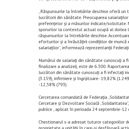
„Răspunsurile la întrebările deschise oferă un
lucrătorii din sănătate. Preocuparea salariaţilo
preferinţelor şi a măsurilor indicate/solicitate.
sporurilor la contextul actual ocupă al doilea lo
răspunsurilor la întrebările deschise. Accentua
eforturilor şi a înrăutăţirii condiţiilor de mun
salariaţilor”, informează reprezentanţii Federaţie
Numărul de salariaţi din sănătate cunoscuţi a f
finalizare a analizei), este de 6.300. Raportare
lucrători din sănătate cunoscuţi a fi infectaţi 
(3.159), infirmiere şi îngrijitoare- 19,82% (1.2
-12,58% (793).
Cercetarea comandată de Federaţia „Solidaritat
Cercetare şi Dezvoltare Socială „Solidaritatea”
publice , aplicat în perioada 24 septembrie-12
Chestionarul s-a adresat tuturor categoriilor de
proprietate a unităţii în care-şi desfăşoară acti