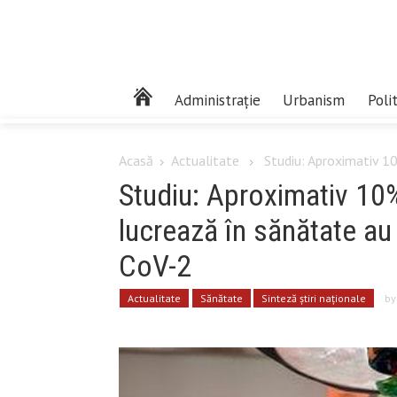
Administrație
Urbanism
Poli
Acasă
Actualitate
Studiu: Aproximativ 10
Studiu: Aproximativ 10%
lucrează în sănătate au
CoV-2
Actualitate
Sănătate
Sinteză știri naționale
b