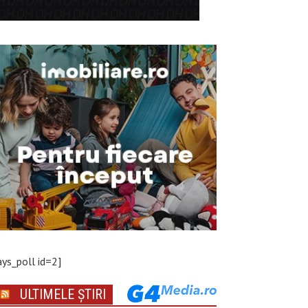
ays_poll id=2]
ULTIMELE ȘTIRI