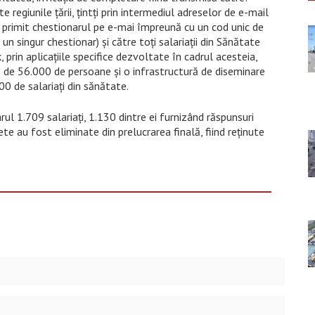
 regiunile ţării, ţintţi prin intermediul adreselor de e-mail
primit chestionarul pe e-mai împreună cu un cod unic de
 singur chestionar) şi către toţi salariaţii din Sănătate
prin aplicaţiile specifice dezvoltate în cadrul acesteia,
ă de 56.000 de persoane şi o infrastructură de diseminare
0 de salariaţi din sănătate.
ul 1.709 salariaţi, 1.130 dintre ei furnizând răspunsuri
e au fost eliminate din prelucrarea finală, fiind reţinute