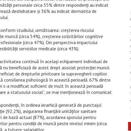
nătăţii personale circa 55% dintre respondenţi au indicat
erează deshidratare şi 36% au indicat dermatita de
ului.
onform studiului, următoarea: creşterea riscului
 de muncă (circa 54%), creşterea solicitărilor cognitive
profesionale (circa 47%). Din perspectiva impactului
ilităţii serviciilor medicale (circa 43%).
activitatea continuă în acelaşi echipament individual de
ă nu beneficiază de acest drept asociat protecţiei muncii.
iciat de drepturile privitoare la supravegherii copiilor.
lă consilierea psihologică în această perioadă. 67% dintre
ei s-a modificat suficient de mult în această perioadă
are a statusului social”, se mai menţionează în comunicat.
espondenţii, în ordinea ierarhică generată de punctajul
e (92,2%), asigurarea finanţării unităţilor sanitare
iul de bază actual (87%), acordarea sporului pentru
lor pentru condiţii de muncă peste nivelul minim (circa
 a tuturor salariaţilor.