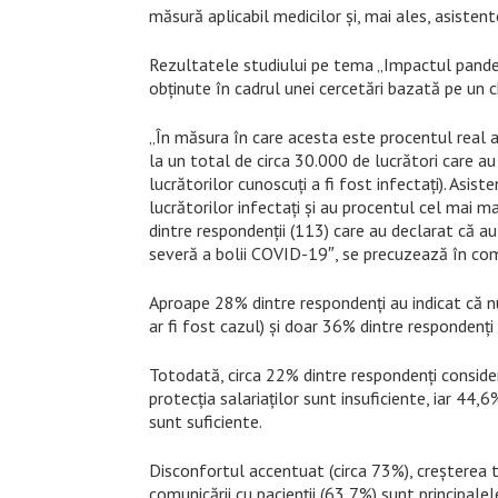
măsură aplicabil medicilor şi, mai ales, asisten
Rezultatele studiului pe tema „Impactul pande
obţinute în cadrul unei cercetări bazată pe un c
„În măsura în care acesta este procentul real a
la un total de circa 30.000 de lucrători care a
lucrătorilor cunoscuţi a fi fost infectaţi). Asi
lucrătorilor infectaţi şi au procentul cel mai m
dintre respondenţii (113) care au declarat că a
severă a bolii COVID-19″, se precuzează în com
Aproape 28% dintre respondenţi au indicat că nu
ar fi fost cazul) şi doar 36% dintre respondenţi 
Totodată, circa 22% dintre respondenţi consider
protecţia salariaţilor sunt insuficiente, iar 44,
sunt suficiente.
Disconfortul accentuat (circa 73%), creşterea 
comunicării cu pacienţii (63,7%) sunt principale