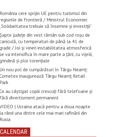
România cere sprijin UE pentru turismul din
regiunile de frontieră / Ministrul Economiei:
„Solidaritatea trebuie să însemne și investiții”
Șapte județe din vest rămân sub cod roșu de
caniculă, cu temperaturi de până la 41 de
grade / Joi și vineri instabilitatea atmosferică
se va intensifica în mare parte a țării, cu vijelii,
grindină și ploi torențiale
Un nou pol de cumpărături în Târgu Neamț:
Cometex inaugurează Târgu Neamț Retail
Park
Ce au câștigat copiii crescuți fără telefoane și
fără divertisment permanent
VIDEO | Ucraina atacă pentru a doua noapte
la rând una dintre cele mai mari rafinării din
Rusia
CALENDAR