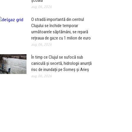
școală
aug. 06, 2026
O stradă importantă din centrul
Clujului se închide temporar
următoarele săptămâni, se repară
rețeaua de gaze cu 1 milion de euro
aug. 06, 2026
În timp ce Clujul se sufocă sub
caniculă și secetă, hidrologii anunță
risc de inundații pe Someș și Arieș
aug. 06, 2026