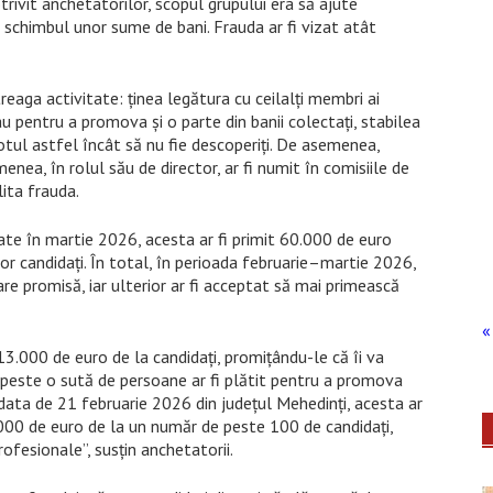
trivit anchetatorilor, scopul grupului era să ajute
 schimbul unor sume de bani. Frauda ar fi vizat atât
reaga activitate: ținea legătura cu ceilalți membri ai
u pentru a promova și o parte din banii colectați, stabilea
otul astfel încât să nu fie descoperiți. De asemenea,
nea, în rolul său de director, ar fi numit în comisiile de
ita frauda.
te în martie 2026, acesta ar fi primit 60.000 de euro
 candidați. În total, în perioada februarie–martie 2026,
re promisă, iar ulterior ar fi acceptat să mai primească
« 
 113.000 de euro de la candidați, promițându-le că îi va
 peste o sută de persoane ar fi plătit pentru a promova
ata de 21 februarie 2026 din județul Mehedinți, acesta ar
2.000 de euro de la un număr de peste 100 de candidați,
rofesionale”, susțin anchetatorii.