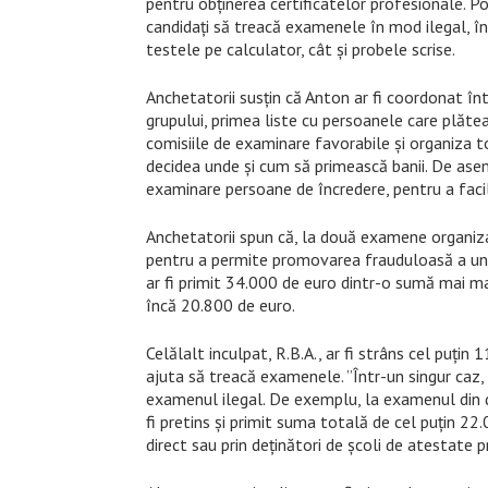
pentru obținerea certificatelor profesionale. Po
candidați să treacă examenele în mod ilegal, în
testele pe calculator, cât și probele scrise.
Anchetatorii susțin că Anton ar fi coordonat înt
grupului, primea liste cu persoanele care plătea
comisiile de examinare favorabile și organiza t
decidea unde și cum să primească banii. De aseme
examinare persoane de încredere, pentru a facil
Anchetatorii spun că, la două examene organiza
pentru a permite promovarea frauduloasă a unor
ar fi primit 34.000 de euro dintr-o sumă mai ma
încă 20.800 de euro.
Celălalt inculpat, R.B.A., ar fi strâns cel puțin
ajuta să treacă examenele. ”Într-un singur caz,
examenul ilegal. De exemplu, la examenul din d
fi pretins și primit suma totală de cel puțin 2
direct sau prin deținători de școli de atestate p