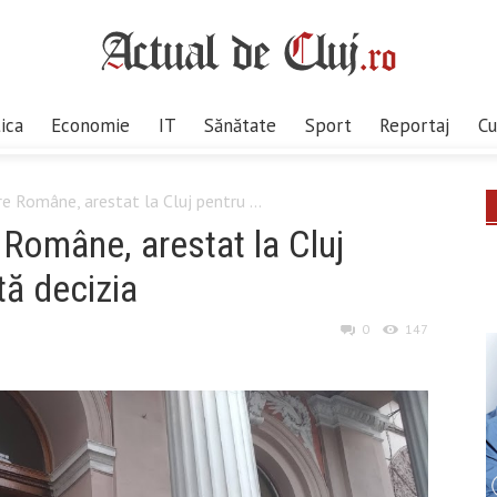
tica
Economie
IT
Sănătate
Sport
Reportaj
Cu
re Române, arestat la Cluj pentru ...
e Române, arestat la Cluj
tă decizia
0
147