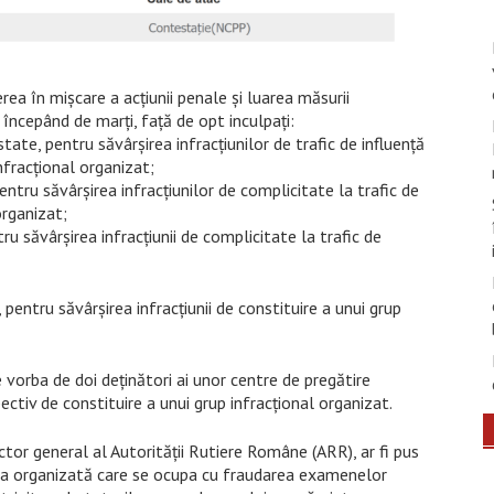
rea în mișcare a acțiunii penale și luarea măsurii
, începând de marți, față de opt inculpați:
state, pentru săvârșirea infracțiunilor de trafic de influență
nfracțional organizat;
entru săvârșirea infracțiunilor de complicitate la trafic de
organizat;
ru săvârșirea infracțiunii de complicitate la trafic de
 pentru săvârșirea infracțiunii de constituire a unui grup
 vorba de doi deținători ai unor centre de pregătire
pectiv de constituire a unui grup infracțional organizat.
ector general al Autorității Rutiere Române (ARR), ar fi pus
țea organizată care se ocupa cu fraudarea examenelor