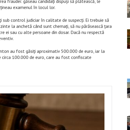
rea fraudei: găseau candidați dispuși să plătească, le
țineau examenul în locul lor.
i sub control judiciar în calitate de suspecți. Ei trebuie să
rezinte la anchetă când sunt chemați, să nu părăsească țara
ntre ei sau cu alte persoane din dosar. Dacă nu respectă
eventiv.
n Anton au fost găsiți aproximativ 500.000 de euro, iar la
de circa 100.000 de euro, care au fost confiscate