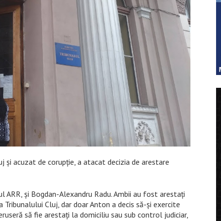
j și acuzat de corupție, a atacat decizia de arestare
eful ARR, și Bogdan-Alexandru Radu. Ambii au fost arestați
a Tribunalului Cluj, dar doar Anton a decis să-și exercite
ruseră să fie arestați la domiciliu sau sub control judiciar,