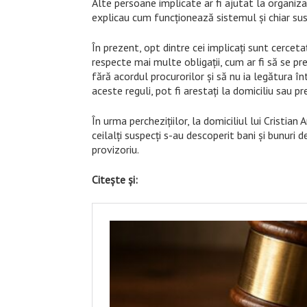
Alte persoane implicate ar fi ajutat la organiza
explicau cum funcționează sistemul și chiar sus
În prezent, opt dintre cei implicați sunt cercetaț
respecte mai multe obligații, cum ar fi să se p
fără acordul procurorilor și să nu ia legătura î
aceste reguli, pot fi arestați la domiciliu sau pr
În urma perchezițiilor, la domiciliul lui Cristia
ceilalți suspecți s-au descoperit bani și bunuri 
provizoriu.
Citește și: