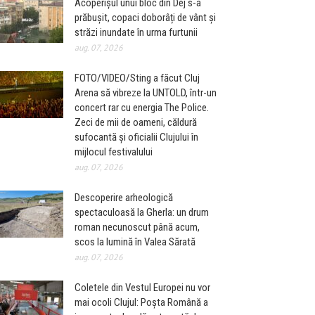
Acoperișul unui bloc din Dej s-a
prăbușit, copaci doborâți de vânt și
străzi inundate în urma furtunii
aug. 07, 2026
FOTO/VIDEO/Sting a făcut Cluj
Arena să vibreze la UNTOLD, într-un
concert rar cu energia The Police.
Zeci de mii de oameni, căldură
sufocantă și oficialii Clujului în
mijlocul festivalului
aug. 07, 2026
Descoperire arheologică
spectaculoasă la Gherla: un drum
roman necunoscut până acum,
scos la lumină în Valea Sărată
aug. 07, 2026
Coletele din Vestul Europei nu vor
mai ocoli Clujul: Poșta Română a