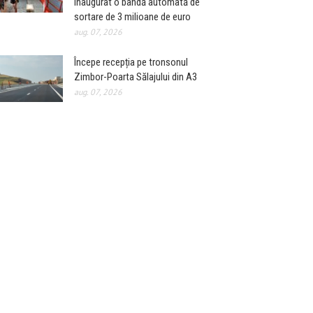
inaugurat o bandă automată de
sortare de 3 milioane de euro
aug. 07, 2026
Începe recepția pe tronsonul
Zimbor-Poarta Sălajului din A3
aug. 07, 2026