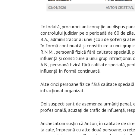
Totodată, procurorii anticorupție au dispus pune
controlului judiciar, pe o perioadă de 60 de zile
B.A., administrator al unei școli de șoferi și ate
în formă continuată și constituire a unui grup i
R.N.M., persoană fizică fără calitate specială, p
influență și constituire a unui grup infracțional 
A.B., persoană fizică fără calitate specială, pent
influență în formă continuată.
Alte cinci persoane fizice fără calitate specială,
infracțional organizat.
Doi suspecți sunt de asemenea urmăriți penal, e
profesională, acuzați de trafic de influență, res
Anchetatorii susțin că Anton, în calitate de dir
la cale, împreună cu alte două persoane, o re