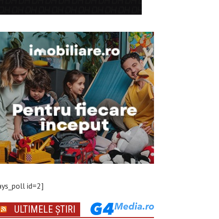
ays_poll id=2]
ULTIMELE ȘTIRI