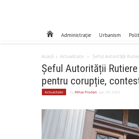
Administrație
Urbanism
Poli
Acasă
Actualitate
Șeful Autorității Rutie
Șeful Autorității Rutier
pentru corupție, contes
Actualitate
by
Mihai Prodan
- apr. 03, 2026