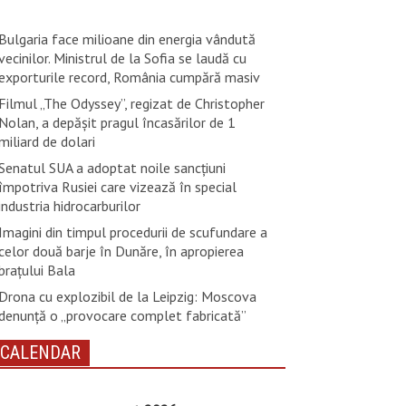
Bulgaria face milioane din energia vândută
vecinilor. Ministrul de la Sofia se laudă cu
exporturile record, România cumpără masiv
Filmul „The Odyssey”, regizat de Christopher
Nolan, a depăşit pragul încasărilor de 1
miliard de dolari
Senatul SUA a adoptat noile sancţiuni
împotriva Rusiei care vizează în special
industria hidrocarburilor
Imagini din timpul procedurii de scufundare a
celor două barje în Dunăre, în apropierea
brațului Bala
Drona cu explozibil de la Leipzig: Moscova
denunţă o „provocare complet fabricată”
CALENDAR