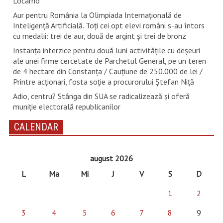
Locarno
Aur pentru România la Olimpiada Internațională de
Inteligență Artificială. Toți cei opt elevi români s-au întors
cu medalii: trei de aur, două de argint și trei de bronz
Instanța interzice pentru două luni activitățile cu deșeuri
ale unei firme cercetate de Parchetul General, pe un teren
de 4 hectare din Constanța / Cauțiune de 250.000 de lei /
Printre acționari, fosta soție a procurorului Ștefan Niță
Adio, centru? Stânga din SUA se radicalizează și oferă
muniție electorală republicanilor
CALENDAR
august 2026
L
Ma
Mi
J
V
S
D
1
2
3
4
5
6
7
8
9