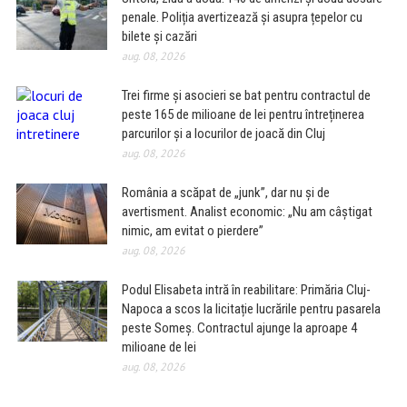
penale. Poliția avertizează și asupra țepelor cu
bilete și cazări
aug. 08, 2026
Trei firme și asocieri se bat pentru contractul de
peste 165 de milioane de lei pentru întreținerea
parcurilor și a locurilor de joacă din Cluj
aug. 08, 2026
România a scăpat de „junk”, dar nu și de
avertisment. Analist economic: „Nu am câștigat
nimic, am evitat o pierdere”
aug. 08, 2026
Podul Elisabeta intră în reabilitare: Primăria Cluj-
Napoca a scos la licitație lucrările pentru pasarela
peste Someș. Contractul ajunge la aproape 4
milioane de lei
aug. 08, 2026