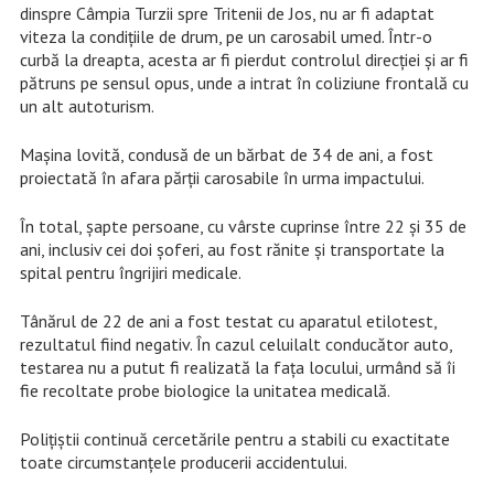
dinspre Câmpia Turzii spre Tritenii de Jos, nu ar fi adaptat
viteza la condițiile de drum, pe un carosabil umed. Într-o
curbă la dreapta, acesta ar fi pierdut controlul direcției și ar fi
pătruns pe sensul opus, unde a intrat în coliziune frontală cu
un alt autoturism.
Mașina lovită, condusă de un bărbat de 34 de ani, a fost
proiectată în afara părții carosabile în urma impactului.
În total, șapte persoane, cu vârste cuprinse între 22 și 35 de
ani, inclusiv cei doi șoferi, au fost rănite și transportate la
spital pentru îngrijiri medicale.
Tânărul de 22 de ani a fost testat cu aparatul etilotest,
rezultatul fiind negativ. În cazul celuilalt conducător auto,
testarea nu a putut fi realizată la fața locului, urmând să îi
fie recoltate probe biologice la unitatea medicală.
Polițiștii continuă cercetările pentru a stabili cu exactitate
toate circumstanțele producerii accidentului.