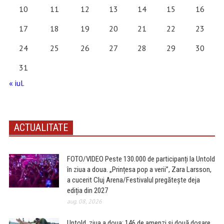
10
11
12
13
14
15
16
17
18
19
20
21
22
23
24
25
26
27
28
29
30
31
« iul.
ACTUALITATE
FOTO/VIDEO Peste 130.000 de participanți la Untold
în ziua a doua. „Prințesa pop a verii”, Zara Larsson,
a cucerit Cluj Arena/Festivalul pregătește deja
ediția din 2027
aug. 08, 2026
Untold, ziua a doua: 146 de amenzi și două dosare