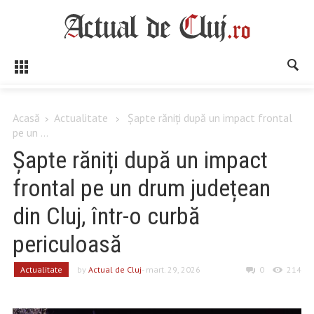
Acasă
Actualitate
Șapte răniți după un impact frontal
pe un ...
Șapte răniți după un impact
frontal pe un drum județean
din Cluj, într-o curbă
periculoasă
Actualitate
by
Actual de Cluj
- mart. 29, 2026
0
214