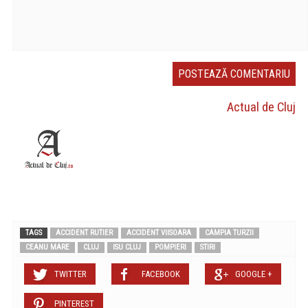
Actual de Cluj
TAGS
ACCIDENT RUTIER
ACCIDENT VIISOARA
CAMPIA TURZII
CEANU MARE
CLUJ
ISU CLUJ
POMPIERI
STIRI
TWITTER
FACEBOOK
GOOGLE +
PINTEREST