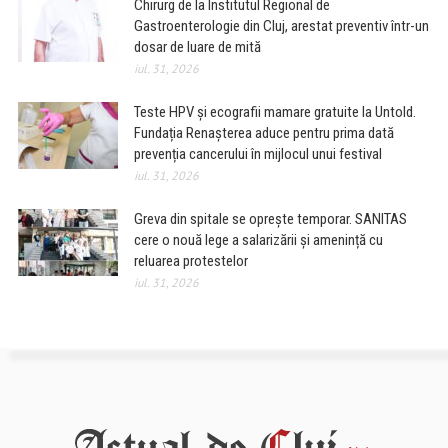
Chirurg de la Institutul Regional de
Gastroenterologie din Cluj, arestat preventiv într-un
dosar de luare de mită
iul. 31, 2026
Teste HPV și ecografii mamare gratuite la Untold.
Fundația Renașterea aduce pentru prima dată
prevenția cancerului în mijlocul unui festival
iul. 31, 2026
Greva din spitale se oprește temporar. SANITAS
cere o nouă lege a salarizării și amenință cu
reluarea protestelor
iul. 31, 2026