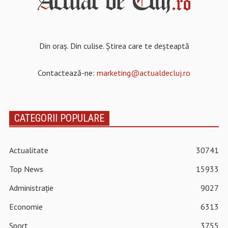
Din oraș. Din culise. Știrea care te deșteaptă
Contactează-ne:
marketing@actualdecluj.ro
CATEGORII POPULARE
Actualitate
30741
Top News
15933
Administrație
9027
Economie
6313
Sport
3755