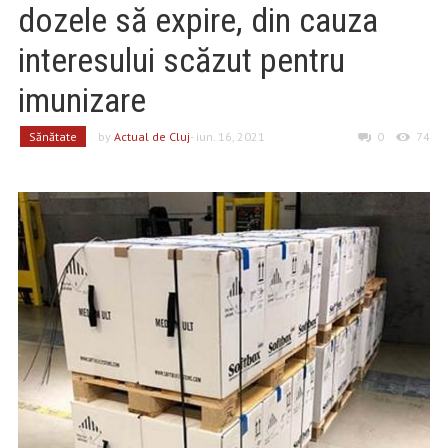
dozele să expire, din cauza
interesului scăzut pentru
imunizare
Sănătate
by
Actual de Cluj
- iun. 16, 2021
0
74