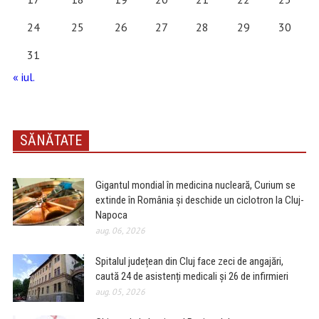
24
25
26
27
28
29
30
31
« iul.
SĂNĂTATE
Gigantul mondial în medicina nucleară, Curium se
extinde în România și deschide un ciclotron la Cluj-
Napoca
aug. 06, 2026
Spitalul județean din Cluj face zeci de angajări,
caută 24 de asistenți medicali și 26 de infirmieri
aug. 05, 2026