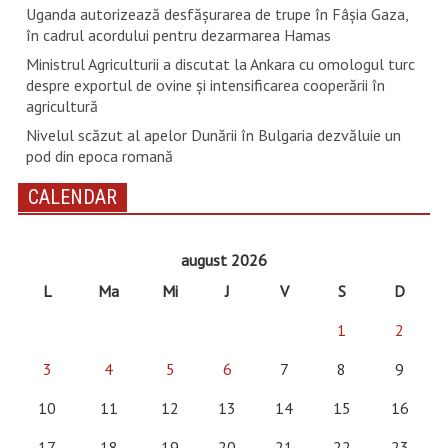
Uganda autorizează desfăşurarea de trupe în Fâşia Gaza,
în cadrul acordului pentru dezarmarea Hamas
Ministrul Agriculturii a discutat la Ankara cu omologul turc
despre exportul de ovine și intensificarea cooperării în
agricultură
Nivelul scăzut al apelor Dunării în Bulgaria dezvăluie un
pod din epoca romană
CALENDAR
august 2026
L
Ma
Mi
J
V
S
D
1
2
3
4
5
6
7
8
9
10
11
12
13
14
15
16
17
18
19
20
21
22
23