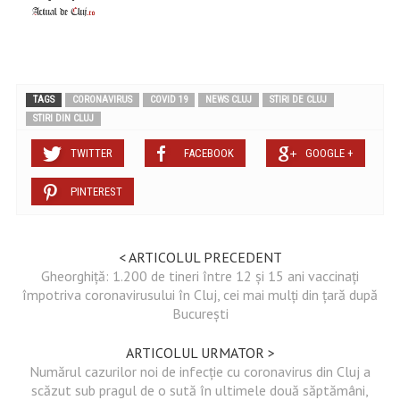
TAGS
CORONAVIRUS
COVID 19
NEWS CLUJ
STIRI DE CLUJ
STIRI DIN CLUJ
TWITTER
FACEBOOK
GOOGLE +
PINTEREST
< ARTICOLUL PRECEDENT
Gheorghiță: 1.200 de tineri între 12 și 15 ani vaccinați
împotriva coronavirusului în Cluj, cei mai mulți din țară după
București
ARTICOLUL URMATOR >
Numărul cazurilor noi de infecție cu coronavirus din Cluj a
scăzut sub pragul de o sută în ultimele două săptămâni,