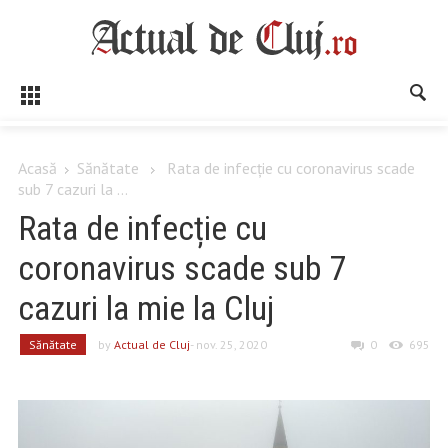
Acasă
Sănătate
Rata de infecție cu coronavirus scade
sub 7 cazuri la ...
Rata de infecție cu
coronavirus scade sub 7
cazuri la mie la Cluj
Sănătate
by
Actual de Cluj
- nov. 25, 2020
0
695