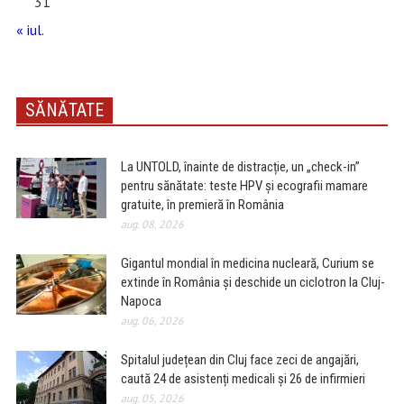
31
« iul.
SĂNĂTATE
La UNTOLD, înainte de distracție, un „check-in”
pentru sănătate: teste HPV și ecografii mamare
gratuite, în premieră în România
aug. 08, 2026
Gigantul mondial în medicina nucleară, Curium se
extinde în România și deschide un ciclotron la Cluj-
Napoca
aug. 06, 2026
Spitalul județean din Cluj face zeci de angajări,
caută 24 de asistenți medicali și 26 de infirmieri
aug. 05, 2026