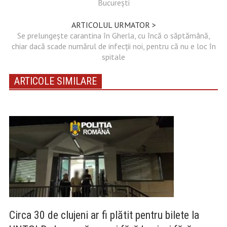
București
ARTICOLUL URMATOR >
Se prelungește carantina în Gherla, cu încă o săptămână,
chiar dacă scade numărul de infecții noi, pentru că nu e loc în
spitale
ARTICOLE SIMILARE
Circa 30 de clujeni ar fi plătit pentru bilete la