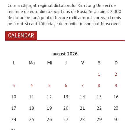
Cum a câștigat regimul dictatorului Kim Jong Un zeci de
miliarde de euro din războiul dus de Rusia în Ucraina: 2.000
de dolari pe lună pentru fiecare militar nord-coreean trimis
pe front și cantități uriașe de muniție în sprijinul Moscovei
CALENDAR
august 2026
L
Ma
Mi
J
V
S
D
1
2
3
4
5
6
7
8
9
10
11
12
13
14
15
16
17
18
19
20
21
22
23
24
25
26
27
28
29
30