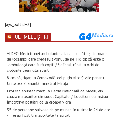
[ays_poll id=2]
ULTIMELE ȘTIRI
VIDEO Medicii unei ambulanțe, atacați cu bâte și topoare
de localnici, care credeau zvonul de pe TikTok că este o
„ambulanță care fură copii” / Șoferul, rănit la ochi de
cioburile geamului spart
8 cm câștigați la Cernavodă, cel puțin alte 9 zile pentru
Unitatea 2, anunță ministrul Miruță
Protest anunțat marți la Garda Națională de Mediu, din
cauza mirosurilor din sudul Capitalei / Locuitorii cer măsuri
împotriva poluării de la groapa Vidra
35 de persoane salvate de pe munte în ultimele 24 de ore
/ Trei au fost transportate la spital