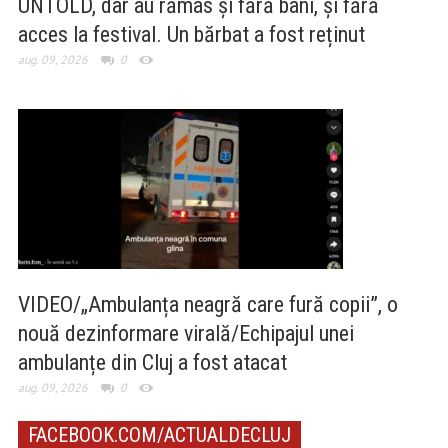
UNTOLD, dar au rămas și fără bani, și fără
acces la festival. Un bărbat a fost reținut
aug. 09, 2026
0
VIDEO/„Ambulanța neagră care fură copii”, o
nouă dezinformare virală/Echipajul unei
ambulanțe din Cluj a fost atacat
aug. 09, 2026
0
FACEBOOK.COM/ACTUALDECLUJ