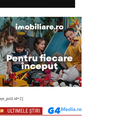
ays_poll id=2]
ULTIMELE ȘTIRI