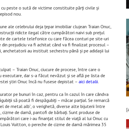
cu peste o sută de victime constituite părți civile și
 episod nou.
ne ale celebrului deja țepar imobiliar clujean Traian Onuc,
trucții ridicte ilegal către cumpărători naivi sub prețul
ute de cartele telefonice cu care făcea conturi pe site-uri
 din prejudiciu va fi achitat când va fi finalizat procesul –
 anchetatorii au instituit sechestru până și pe adidașii lui
culpat – Traian Onuc, ciucure de procese, între care o
 executare, dar s-a făcut nevăzut și se află pe lista de
cestei știri Onuc încă nu fusese depistat –
aici detalii
.
gurator pe bunuri în caz, pentru ca în cazul în care cândva
ubiții să poată fi despăgubiți – măcar parțial. Se remarcă
l de metal alb”, o verighetă, diverse alte bijuterii între
[
are, cizme de damă, pantofi de bărbați. Sunt produse de
mpărători care i-au finanțat stilul de viață al lui Onuc cu
ți Louis Vuitton, o pereche de cizme de damă mărimea 35