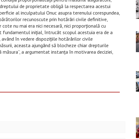
a dreptului de proprietate obligă la respectarea acestui
superficie al inculpatului Onuc asupra terenului corespundea,
ărătorilor recunoscute prin hotărâri civile definitive,
cote nu mai era nici necesară, nici proporțională cu
t fundamentul inițial, întrucât scopul acestuia era de a
 având în vedere dispozițiile hotărârilor civile
̆surii, aceasta ajungând să blocheze chiar drepturile
ă măsura”, a argumentat instanța în motivarea deciziei,