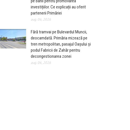
pe banii pentru promovarea
investițiilor. Ce explicații au oferit
partenerii Primăriei
aug. 06, 2026
Fără tramvai pe Bulevardul Muncii,
deocamdată. Primăria mizează pe
tren metropolitan, pasajul Oașului și
podul Fabricii de Zahăr pentru
decongestionarea zonei
aug. 06, 2026