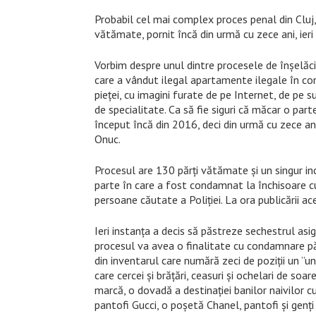
Probabil cel mai complex proces penal din Cluj, 
vătămate, pornit încă din urmă cu zece ani, ieri
Vorbim despre unul dintre procesele de înșelăciu
care a vândut ilegal apartamente ilegale în cons
pieței, cu imagini furate de pe Internet, de pe s
de specialitate. Ca să fie siguri că măcar o parte
început încă din 2016, deci din urmă cu zece ani,
Onuc.
Procesul are 130 părți vătămate și un singur in
parte în care a fost condamnat la închisoare cu
persoane căutate a Poliției. La ora publicării a
Ieri instanța a decis să păstreze sechestrul asi
procesul va avea o finalitate cu condamnare păg
din inventarul care numără zeci de poziții un ”une
care cercei și brățări, ceasuri și ochelari de so
marcă, o dovadă a destinației banilor naivilor cu
pantofi Gucci, o poșetă Chanel, pantofi și gen