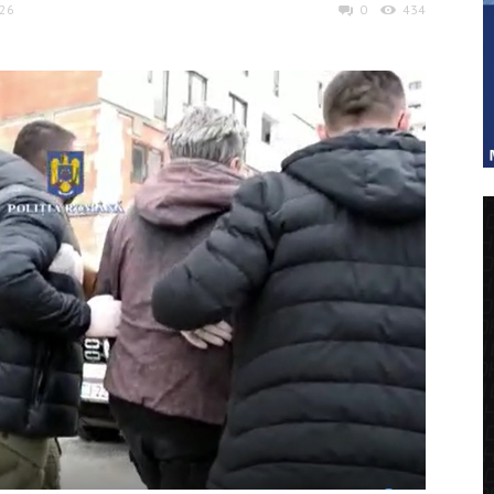
026
0
434