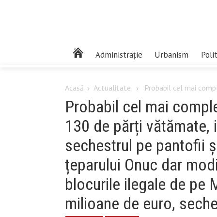
Administrație
Urbanism
Poli
Acasă
Actualitate
Probabil cel mai comple
Probabil cel mai comple
130 de părți vătămate, 
sechestrul pe pantofii ș
țeparului Onuc dar modif
blocurile ilegale de pe 
milioane de euro, sech