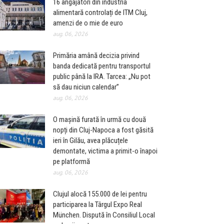
16 angajatori din industria
alimentară controlați de ITM Cluj,
amenzi de o mie de euro
aug. 06, 2026
Primăria amână decizia privind
banda dedicată pentru transportul
public până la IRA. Tarcea: „Nu pot
să dau niciun calendar”
aug. 06, 2026
O mașină furată în urmă cu două
nopți din Cluj-Napoca a fost găsită
ieri în Gilău, avea plăcuțele
demontate, victima a primit-o înapoi
pe platformă
aug. 06, 2026
Clujul alocă 155.000 de lei pentru
participarea la Târgul Expo Real
München. Dispută în Consiliul Local