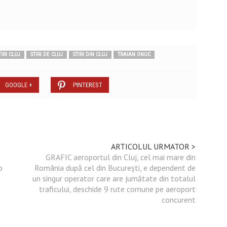
TIRI CLUJ
STIRI DE CLUJ
STIRI DIN CLUJ
TRAIAN ONUC
GOOGLE +
PINTEREST
ARTICOLUL URMATOR >
GRAFIC aeroportul din Cluj, cel mai mare din
o
România după cel din București, e dependent de
un singur operator care are jumătate din totalul
traficului, deschide 9 rute comune pe aeroport
concurent