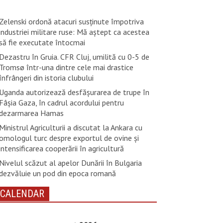
Zelenski ordonă atacuri susţinute împotriva
industriei militare ruse: Mă aştept ca acestea
să fie executate întocmai
Dezastru în Gruia. CFR Cluj, umilită cu 0-5 de
Tromsø într-una dintre cele mai drastice
înfrângeri din istoria clubului
Uganda autorizează desfăşurarea de trupe în
Fâşia Gaza, în cadrul acordului pentru
dezarmarea Hamas
Ministrul Agriculturii a discutat la Ankara cu
omologul turc despre exportul de ovine și
intensificarea cooperării în agricultură
Nivelul scăzut al apelor Dunării în Bulgaria
dezvăluie un pod din epoca romană
CALENDAR