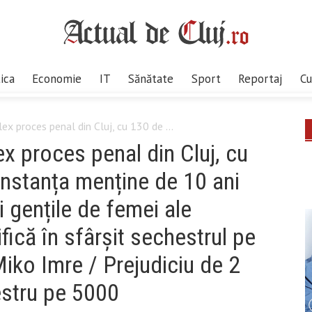
tica
Economie
IT
Sănătate
Sport
Reportaj
Cu
x proces penal din Cluj, cu 130 de ...
x proces penal din Cluj, cu
instanța menține de 10 ani
i gențile de femei ale
ică în sfârșit sechestrul pe
Miko Imre / Prejudiciu de 2
estru pe 5000