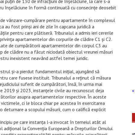
i puțin de 130 de infracțiuni de înșelăciune, la care s-a
tru înșelăciune în formă continuată cu consecințe deosebit
i de vânzare-cumpărare pentru apartamente în complexul
 au fost prinși ani de zile în capcana juridică a
țile pentru care plătiseră. Tribunalul a admis ieri cererile
privința apartamentelor din corpurile de clădire C1 și C2.
ulate de cumpărătorii apartamentelor din corpul C3 au
p de clădire nu a făcut niciodată obiectul vreunei măsuri
estru inexistent neavând astfel temei juridic.
strul și-a pierdut fundamentul inițial, ajungând să
tru care fusese instituit. Tribunalul a reținut că măsura
judiciului suferit de cumpărători, însă, în urma mai
re 2019 și 2023, instanțele civile au recunoscut deja
« 
ătorilor asupra apartamentelor respective. În aceste
 victimele, ci le bloca chiar pe acestea în exercitarea
o deturnare a scopului măsurii, cum o califică explicit
incipiu pe care instanța l-a invocat în temeiul atât al
col adițional la Convenția Europeană a Drepturilor Omului.
ondiția proporționalității pentru măsurile asigurătorii,