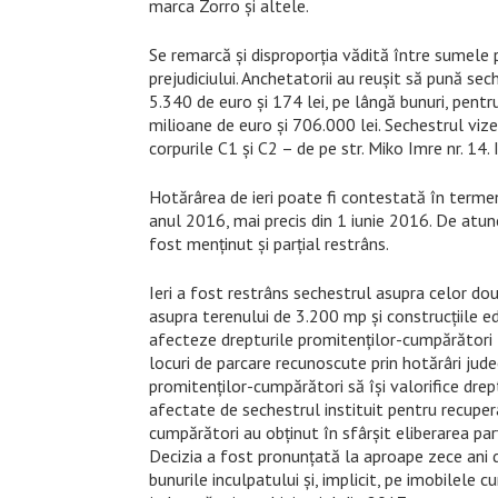
marca Zorro și altele.
Se remarcă și disproporția vădită între sumele p
prejudiciului. Anchetatorii au reușit să pună s
5.340 de euro și 174 lei, pe lângă bunuri, pentr
milioane de euro și 706.000 lei. Sechestrul vize
corpurile C1 și C2 – de pe str. Miko Imre nr. 14
Hotărârea de ieri poate fi contestată în termen
anul 2016, mai precis din 1 iunie 2016. De atunci,
fost menținut și parțial restrâns.
Ieri a fost restrâns sechestrul asupra celor dou
asupra terenului de 3.200 mp și construcțiile ed
afecteze drepturile promitenților-cumpărători
locuri de parcare recunoscute prin hotărâri jud
promitenților-cumpărători să își valorifice drept
afectate de sechestrul instituit pentru recuper
cumpărători au obținut în sfârșit eliberarea pa
Decizia a fost pronunțată la aproape zece ani 
bunurile inculpatului și, implicit, pe imobilele 