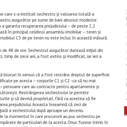
e care s-a instituit sechestru și valoarea totală a
echestru asigurător pe sume de bani absolut modeste:
u a garanta recuperarea prejudiciului – de peste 2,2
ază în principal celebrul ansamblu imobiliar – teren și
. Imobilul C3 de pe teren nu este inclus în această măsură.
 de 48 de ore. Sechestrul asigurător datează inițial din
 timp de zece ani, a fost extins și modificat, iar ieri a
ă blocuri în sensul că a fost restrâns dreptul de superficie
ificate pe acesta – corpurile C1 și C2 -ca să nu mai
 – persoane care au contracte pentru apartamente și
ecătorești. Restrângerea sechestrului le permite
urile și să devină proprietari, fără ca acestea să fie
area prejudiciului. Aceasta înseamnă că zeci de
rțială a sechestrului după aproape un deceniu.
de la momentul în care procurorii au pus sechestru pe
cumpărate de particulari de la acesta. Onuc fusese trimis în