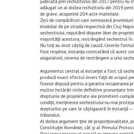
judecată prin rechizitoriul din 2017 pentru nu ma
adăugat un al doilea rechizitoriu din 2019 pen
de grave, acoperind 204 acte materiale.
Zeci de cumpărători care semnaseră promisiun
imobiliar de pe strada respectivă din Cluj-Napoca
sechestrului, neputând dispune liber de proprietă
majorității acestora, restrângând sechestrul în 
Nu toți au avut câștig de cauză. Cererile form
fost respinse, instanța constatând că acest cor
asiguratorii, cererea de restrângere a unui sech
Argumentul central al instanței a fost că seche
producă exact efectul invers față de scopul pen
fusese dispusă pentru a garanta recuperarea pre
multor hotărâri civile definitive pronunțate înt
drepturile de proprietate ale promitent-cumpăr
condiții, menținerea sechestrului nu mai proteja
drepturilor pe care le câștigaseră în instanță — 
tribunalul.
Al doilea argument ține de proporționalitate, pr
Constituției României, cât și al Primului Proto
Deși legea procesual penală nu impune explicit c