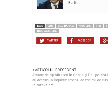
Berlin.
TAGS
CLUJ
CLUJ-NAPOCA
NEWS CLUJ
STIRI
S
TRIBUNALUL CLUJ
TWITTER
FACEBOOK
< ARTICOLUL PRECEDENT
Acțiune de tip blitz ieri în Gherla și Dej, polițiștii
au descins la împărțit amenzi de trei mii de eur
în câteva ore