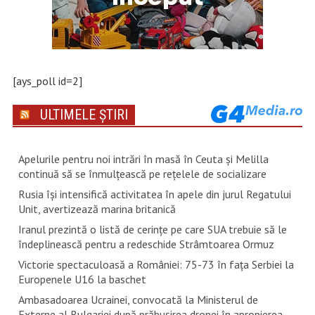
[ays_poll id=2]
ULTIMELE ȘTIRI
Apelurile pentru noi intrări în masă în Ceuta şi Melilla
continuă să se înmulţească pe reţelele de socializare
Rusia își intensifică activitatea în apele din jurul Regatului
Unit, avertizează marina britanică
Iranul prezintă o listă de cerinţe pe care SUA trebuie să le
îndeplinească pentru a redeschide Strâmtoarea Ormuz
Victorie spectaculoasă a României: 75-73 în fața Serbiei la
Europenele U16 la baschet
Ambasadoarea Ucrainei, convocată la Ministerul de
Externe al Bulgariei după prăbușirea dronei în apropierea