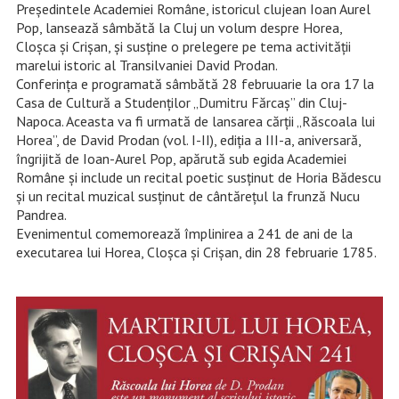
Președintele Academiei Române, istoricul clujean Ioan Aurel
Pop, lansează sâmbătă la Cluj un volum despre Horea,
Cloșca și Crișan, și susține o prelegere pe tema activității
marelui istoric al Transilvaniei David Prodan.
Conferința e programată sâmbătă 28 februuarie la ora 17 la
Casa de Cultură a Studenților „Dumitru Fărcaș” din Cluj-
Napoca. Aceasta va fi urmată de lansarea cărții „Răscoala lui
Horea”, de David Prodan (vol. I-II), ediția a III-a, aniversară,
îngrijită de Ioan-Aurel Pop, apărută sub egida Academiei
Române și include un recital poetic susținut de Horia Bădescu
și un recital muzical susținut de cântărețul la frunză Nucu
Pandrea.
Evenimentul comemorează împlinirea a 241 de ani de la
executarea lui Horea, Cloșca și Crișan, din 28 februarie 1785.