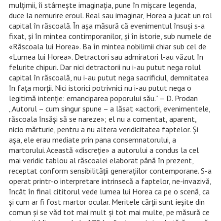
mulțimii, îi stârnește imaginația, pune în mișcare legenda,
duce la nemurire eroul. Real sau imaginar, Horea a jucat un rol
capital în răscoală. În așa măsură că evenimentul însuși s-a
fixat, și în mintea contimporanilor, și în istorie, sub numele de
«Răscoala lui Horea». Ba în mintea nobilimii chiar sub cel de
«Lumea lui Horea». Detractori sau admiratori l-au văzut în
felurite chipuri. Dar nici detractorii nu i-au putut nega rolul
capital în răscoală, nu i-au putut nega sacrificiul, demnitatea
în fața morții. Nici istorici potrivnici nu i-au putut nega o
legitimă intenție: emanciparea poporului său.” – D. Prodan
„Autorul – cum singur spune – a lăsat «actorii, evenimentele,
răscoala însăși să se nareze»; el nu a comentat, aparent,
nicio mărturie, pentru a nu altera veridicitatea faptelor. Și
așa, ele erau mediate prin pana consemnatorului, a
martorului. Această «discreție» a autorului a condus la cel
mai veridic tablou al răscoalei elaborat până în prezent,
receptat conform sensibilității generațiilor contemporane. S-a
operat printr-o interpretare intrinsecă a faptelor, ne-invazivă,
încât în final cititorul vede lumea lui Horea ca pe o scenă, ca
și cum ar fi fost martor ocular. Meritele cărții sunt ieșite din
comun și se văd tot mai mult și tot mai multe, pe măsură ce