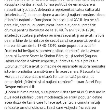
«Supplex»-urilor a fost forma politică de emancipare a
națiunii, iar Școala Ardeleană a reprezentat calea culturală
(intelectuală) de emancipare a aceleiași națiuni române. Ideea
eliberării națiunii a funcționat în secolul al XVIII-lea pe căi
paralele, care nu au comunicat între ele, dar au pregătit
drumul pentru Revoluția de la 1848. În anii 1780-1790,
intelectualitatea și plebea au mers separat și au avut nevoie
de mai bine de jumătate de secol ca să se unească, pentru
marea ridicare de la 1848-1849, unde poporul a avut în
fruntea lui învățați și oameni politici de marcă, de la Avram
Iancu și Axente Sever la Simion Bărnuțiu și Andrei Șaguna.
David Prodan a văzut limpede, a întrevăzut și a prevăzut
lucrurile, încât a avut o imagine de ansamblu asupra mersului
istoriei românilor transilvăneni. În acest mers, Răscoala lui
Horea a reprezentat o etapă fundamentală pe drumul
emancipării țărănimii și al națiunii române.” – Ioan-Aurel Pop
Despre volumul II:
„Horea e inima masei, nu superiorul detașat al ei. Și mai are în
plus acel indefinibil care modelează pe eroul popular, deține
acea doză de taină care îl face apt pentru a cumula virtuți
refuzate omului obișnuit, taină care vrăjește încrederea