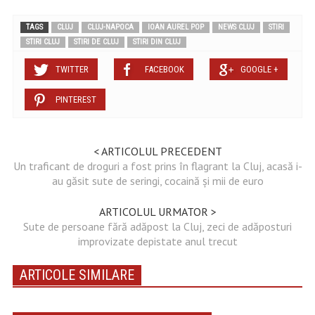
TAGS
CLUJ
CLUJ-NAPOCA
IOAN AUREL POP
NEWS CLUJ
STIRI
STIRI CLUJ
STIRI DE CLUJ
STIRI DIN CLUJ
TWITTER
FACEBOOK
GOOGLE +
PINTEREST
< ARTICOLUL PRECEDENT
Un traficant de droguri a fost prins în flagrant la Cluj, acasă i-
au găsit sute de seringi, cocaină și mii de euro
ARTICOLUL URMATOR >
Sute de persoane fără adăpost la Cluj, zeci de adăposturi
improvizate depistate anul trecut
ARTICOLE SIMILARE