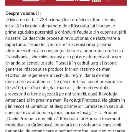
Despre volumul I:
„Ridicarea de la 1784 a iobagilor români din Transilvania,
intrată în istorie sub numele de «Răscoala lui Horea», e
prima zguduire puternică a orânduirii feudale din cuprinsul țării
noastre. Ea deschide procesul revoluționar, de răsturnare a
raporturilor feudale. Dar mai e în același timp și prima
afirmare violentă a conștiinței de sine a poporului român din
Transilvania, izbucnind aceasta cu putere elementară acum
chiar de la temeliile sale. Plasată în cadrul larg al istoriei
generale, răscoala se produce într-un răstimp de mari
eforturi de regenerare a vechiului regim, dar și de mari
răsturnări revoluționare. Ne găsim într-un secol presărat de
răzvrătiri, de răscoale, dar marcat și de mari revoluții,
prevestind o lume așezată pe noi temelii, după Revoluția
Americană și în preajma marii Revoluții Franceze. Ne găsim în
plin secol al luminilor, al despotismelor luminate, în secolul
unei noi revoluționări a gândirii umane însăși.” – D. Prodan
„David Prodan a dovedit că Răscoala lui Horea a însemnat
modalitatea țărănească, populară de rezolvare a chestiunii
naționale, de emancipare a națiunii române, așa cum mișcarea