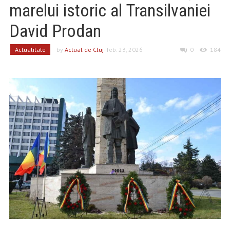
marelui istoric al Transilvaniei
David Prodan
Actualitate
by
Actual de Cluj
- feb. 23, 2026
0
184