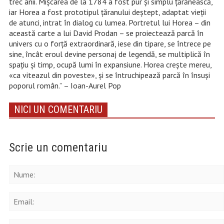
trec anii. Mișcarea de la 1784 a fost pur și simplu țărănească,
iar Horea a fost prototipul țăranului deștept, adaptat vieții
de atunci, intrat în dialog cu lumea. Portretul lui Horea – din
această carte a lui David Prodan – se proiectează parcă în
univers cu o forță extraordinară, iese din tipare, se întrece pe
sine, încât eroul devine personaj de legendă, se multiplică în
spațiu și timp, ocupă lumi în expansiune. Horea crește mereu,
«ca viteazul din poveste», și se întruchipează parcă în însuși
poporul român.” – Ioan-Aurel Pop
NICI UN COMENTARIU
Scrie un comentariu