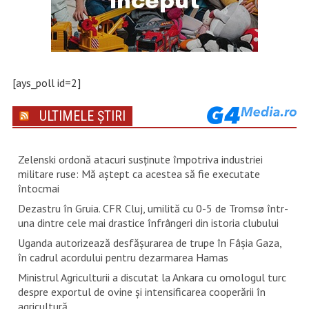
[ays_poll id=2]
ULTIMELE ȘTIRI
Zelenski ordonă atacuri susţinute împotriva industriei
militare ruse: Mă aştept ca acestea să fie executate
întocmai
Dezastru în Gruia. CFR Cluj, umilită cu 0-5 de Tromsø într-
una dintre cele mai drastice înfrângeri din istoria clubului
Uganda autorizează desfăşurarea de trupe în Fâşia Gaza,
în cadrul acordului pentru dezarmarea Hamas
Ministrul Agriculturii a discutat la Ankara cu omologul turc
despre exportul de ovine și intensificarea cooperării în
agricultură