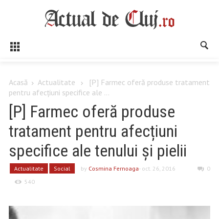
Acasă
Actualitate
[P] Farmec oferă produse tratament
pentru afecțiuni specifice ale ...
[P] Farmec oferă produse
tratament pentru afecțiuni
specifice ale tenului și pielii
Actualitate
Social
by
Cosmina Fernoaga
- oct. 26, 2016
0
540