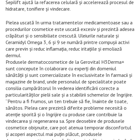
Sepilift ajută la refacerea celulară și accelerează procesul de
hidratare, tonifiere și vindecare.
Pielea uscată în urma tratamentelor medicamentoase sau a
procedurilor cosmetice este uscată excesiv și prezintă adesea
crăpături și o sensibiliate crescută. Uleiurile naturale și
Ceramidyl Omega 3, 6 și 9 se numără printre compușii activi
care previn și reduc inflamația, reduc iritațiile și emoliază
dermul.
Produsele dermatocosmetice de la Gerovital H3Derma+
sunt concepute în colaborare cu experți din domeniul
sănătății și sunt comercializate în exclusivitate în farmacii și
magazine de brand, unde personalul de specialitate poate
consilia cumpărătorul în vederea identificării corecte a
particularităților pielii sale și a stabilirii schemelor de îngrijire.
“Pentru a fi frumos, un ten trebuie să fie, înainte de toate,
sănătos. Pielea care prezintă diferite probleme necesită o
atenție sporită și o îngrijire cu produse care contribuie la
vindecarea și regenerarea sa. Spre deosebire de produsele
cosmetice obișnuite, care pot atenua temporar disconfortul
și acoperi aspectul mai puțin plăcut, produsele