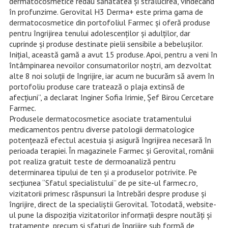
dermatocosmetice redau sănătatea și strălucirea, vindecând
în profunzime. Gerovital H3 Derma+ este prima gama de
dermatocosmetice din portofoliul Farmec și oferă produse
pentru îngrijirea tenului adolescenților și adulților, dar
cuprinde și produse destinate pielii sensibile a bebelușilor.
Inițial, această gamă a avut 15 produse. Apoi, pentru a veni în
întâmpinarea nevoilor consumatorilor noștri, am dezvoltat
alte 8 noi soluții de îngrijire, iar acum ne bucurăm să avem în
portofoliu produse care tratează o plaja extinsă de
afecțiuni”, a declarat Inginer Sofia Irimie, Şef Birou Cercetare
Farmec.
Produsele dermatocosmetice asociate tratamentului
medicamentos pentru diverse patologii dermatologice
potențează efectul acestuia și asigură îngrijirea necesară în
perioada terapiei. În magazinele Farmec și Gerovital, românii
pot realiza gratuit teste de dermoanaliză pentru
determinarea tipului de ten și a produselor potrivite. Pe
secțiunea “Sfatul specialistului” de pe site-ul farmec.ro,
vizitatorii primesc răspunsuri la întrebări despre produse și
îngrijire, direct de la specialiștii Gerovital. Totodată, website-
ul pune la dispoziția vizitatorilor informații despre noutăți și
tratamente, precum și sfaturi de îngrijire sub formă de