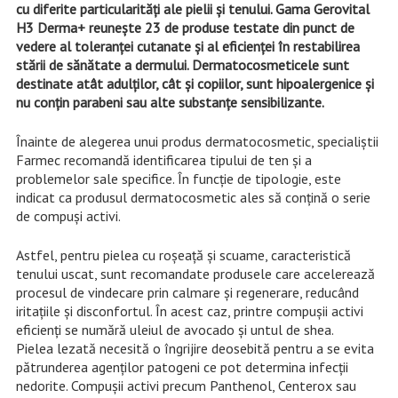
cu diferite particularități ale pielii și tenului. Gama Gerovital
H3 Derma+ reunește 23 de produse testate din punct de
vedere al toleranței cutanate și al eficienței în restabilirea
stării de sănătate a dermului. Dermatocosmeticele sunt
destinate atât adulților, cât și copiilor, sunt hipoalergenice și
nu conțin parabeni sau alte substanțe sensibilizante.
Înainte de alegerea unui produs dermatocosmetic, specialiștii
Farmec recomandă identificarea tipului de ten și a
problemelor sale specifice. În funcție de tipologie, este
indicat ca produsul dermatocosmetic ales să conțină o serie
de compuși activi.
Astfel, pentru pielea cu roșeață și scuame, caracteristică
tenului uscat, sunt recomandate produsele care accelerează
procesul de vindecare prin calmare și regenerare, reducând
iritațiile și disconfortul. În acest caz, printre compușii activi
eficienți se numără uleiul de avocado și untul de shea.
Pielea lezată necesită o îngrijire deosebită pentru a se evita
pătrunderea agenților patogeni ce pot determina infecții
nedorite. Compușii activi precum Panthenol, Centerox sau