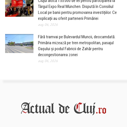
Clujul alocă 155.000 de lei pentru participarea la
Târgul Expo Real München. Dispută în Consiliul
Local pe banii pentru promovarea investițiilor. Ce
explicații au oferit partenerii Primăriei
aug. 06, 2026
Fără tramvai pe Bulevardul Muncii, deocamdată.
Primăria mizează pe tren metropolitan, pasajul
Oașului și podul Fabricii de Zahăr pentru
decongestionarea zonei
aug. 06, 2026