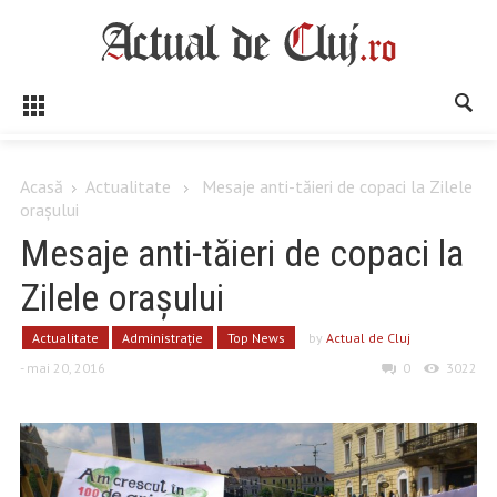
Acasă
Actualitate
Mesaje anti-tăieri de copaci la Zilele
orașului
Mesaje anti-tăieri de copaci la
Zilele orașului
Actualitate
Administrație
Top News
by
Actual de Cluj
- mai 20, 2016
0
3022