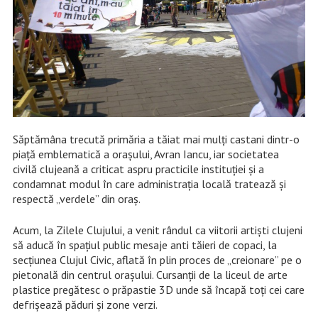
Săptămâna trecută primăria a tăiat mai mulți castani dintr-o
piață emblematică a orașului, Avran Iancu, iar societatea
civilă clujeană a criticat aspru practicile instituției și a
condamnat modul în care administrația locală tratează și
respectă „verdele” din oraș.
Acum, la Zilele Clujului, a venit rândul ca viitorii artiști clujeni
să aducă în spațiul public mesaje anti tăieri de copaci, la
secțiunea Clujul Civic, aflată în plin proces de „creionare” pe o
pietonală din centrul orașului. Cursanții de la liceul de arte
plastice pregătesc o prăpastie 3D unde să încapă toți cei care
defrișează păduri și zone verzi.