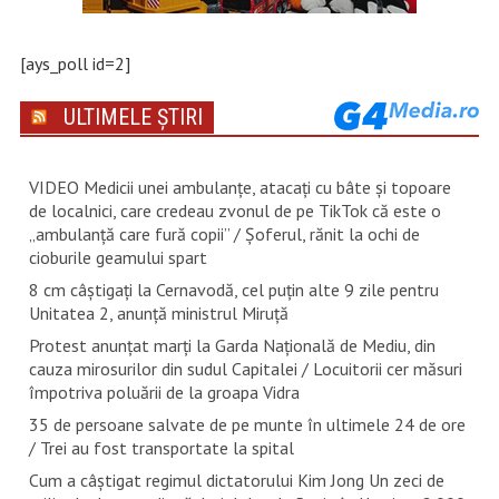
[ays_poll id=2]
ULTIMELE ȘTIRI
VIDEO Medicii unei ambulanțe, atacați cu bâte și topoare
de localnici, care credeau zvonul de pe TikTok că este o
„ambulanță care fură copii” / Șoferul, rănit la ochi de
cioburile geamului spart
8 cm câștigați la Cernavodă, cel puțin alte 9 zile pentru
Unitatea 2, anunță ministrul Miruță
Protest anunțat marți la Garda Națională de Mediu, din
cauza mirosurilor din sudul Capitalei / Locuitorii cer măsuri
împotriva poluării de la groapa Vidra
35 de persoane salvate de pe munte în ultimele 24 de ore
/ Trei au fost transportate la spital
Cum a câștigat regimul dictatorului Kim Jong Un zeci de