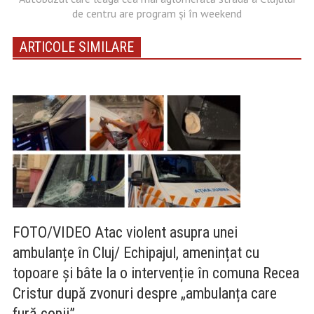
de centru are program și în weekend
ARTICOLE SIMILARE
FOTO/VIDEO Atac violent asupra unei
ambulanțe în Cluj/ Echipajul, amenințat cu
topoare și bâte la o intervenție în comuna Recea
Cristur după zvonuri despre „ambulanța care
fură copii”