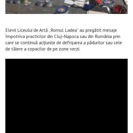
Elevii Liceului de Artă „Romul Ladea” au pregătit mesaje
împotriva practicilor din Cluj-Napoca sau din România prin
care se continuă acțiunile de defrișarea a pădurilor sau cele
de tăiere a copacilor de pe zone verzi.