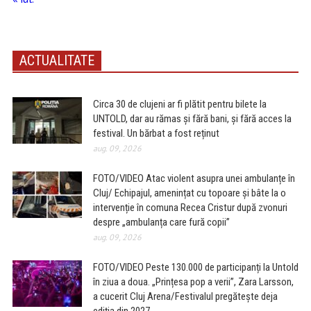
ACTUALITATE
Circa 30 de clujeni ar fi plătit pentru bilete la
UNTOLD, dar au rămas și fără bani, și fără acces la
festival. Un bărbat a fost reținut
aug. 09, 2026
FOTO/VIDEO Atac violent asupra unei ambulanțe în
Cluj/ Echipajul, amenințat cu topoare și bâte la o
intervenție în comuna Recea Cristur după zvonuri
despre „ambulanța care fură copii”
aug. 09, 2026
FOTO/VIDEO Peste 130.000 de participanți la Untold
în ziua a doua. „Prințesa pop a verii”, Zara Larsson,
a cucerit Cluj Arena/Festivalul pregătește deja