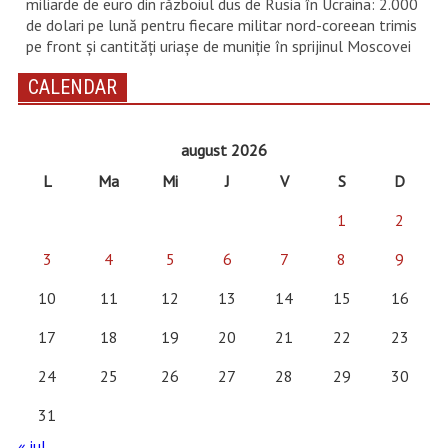
miliarde de euro din războiul dus de Rusia în Ucraina: 2.000
de dolari pe lună pentru fiecare militar nord-coreean trimis
pe front și cantități uriașe de muniție în sprijinul Moscovei
CALENDAR
august 2026
L
Ma
Mi
J
V
S
D
1
2
3
4
5
6
7
8
9
10
11
12
13
14
15
16
17
18
19
20
21
22
23
24
25
26
27
28
29
30
31
« iul.