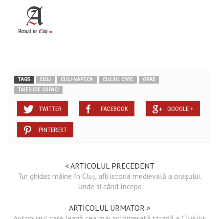
TAGS
CLUJ
CLUJ-NAPOCA
CLUJUL CIVIC
ORAS
TAIER IDE COPACI
TWITTER
FACEBOOK
GOOGLE +
PINTEREST
< ARTICOLUL PRECEDENT
Tur ghidat mâine în Cluj, afli istoria medievală a orașului.
Unde și când începe
ARTICOLUL URMATOR >
Autobuzul care leagă cea mai aglomerată stradă a Clujului