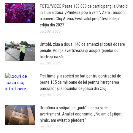
FOTO/VIDEO Peste 130.000 de participanți la Untold
în ziua a doua. „Prințesa pop a verii”, Zara Larsson,
a cucerit Cluj Arena/Festivalul pregătește deja
ediția din 2027
aug. 08, 2026
Untold, ziua a doua: 146 de amenzi și două dosare
penale. Poliția avertizează și asupra țepelor cu
bilete și cazări
aug. 08, 2026
Trei firme și asocieri se bat pentru contractul de
peste 165 de milioane de lei pentru întreținerea
parcurilor și a locurilor de joacă din Cluj
aug. 08, 2026
România a scăpat de „junk”, dar nu și de
avertisment. Analist economic: „Nu am câștigat
nimic, am evitat o pierdere”
aug. 08, 2026