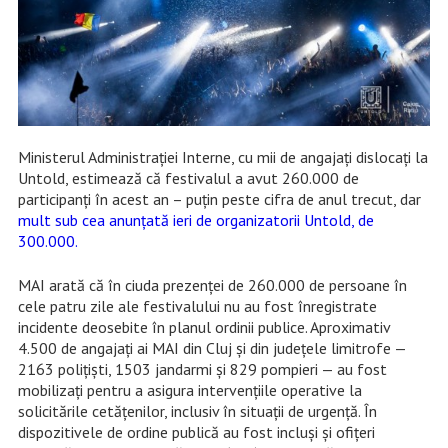
Ministerul Administrației Interne, cu mii de angajați dislocați la
Untold, estimează că festivalul a avut 260.000 de
participanți în acest an – puțin peste cifra de anul trecut, dar
mult sub cea anunțată ieri de organizatorii Untold, de
300.000.
MAI arată că în ciuda prezenței de 260.000 de persoane în
cele patru zile ale festivalului nu au fost înregistrate
incidente deosebite în planul ordinii publice. Aproximativ
4.500 de angajați ai MAI din Cluj și din județele limitrofe —
2163 polițiști, 1503 jandarmi și 829 pompieri — au fost
mobilizați pentru a asigura intervențiile operative la
solicitările cetățenilor, inclusiv în situații de urgență. În
dispozitivele de ordine publică au fost incluși și ofițeri