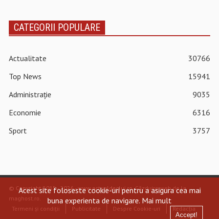
CATEGORII POPULARE
Actualitate
30766
Top News
15941
Administrație
9035
Economie
6316
Sport
3757
© Copyright 2015 - 2026 - www.actualdecluj.ro.
Găzduire web de la
Acest site foloseste cookie-uri pentru a asigura cea mai
maghost.ro
.
buna experienta de navigare.
Mai mult
Termeni și condiții
Publicitate
Despre Cookie-uri
Redacția
Accept!