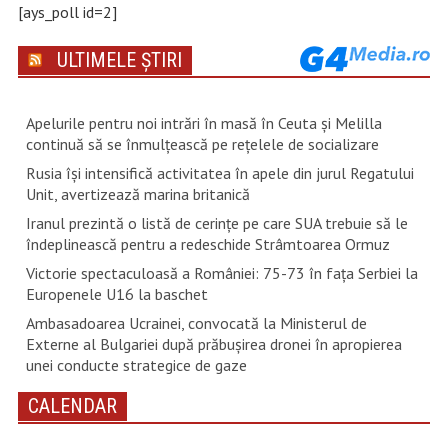
[ays_poll id=2]
ULTIMELE ȘTIRI
Apelurile pentru noi intrări în masă în Ceuta şi Melilla
continuă să se înmulţească pe reţelele de socializare
Rusia își intensifică activitatea în apele din jurul Regatului
Unit, avertizează marina britanică
Iranul prezintă o listă de cerinţe pe care SUA trebuie să le
îndeplinească pentru a redeschide Strâmtoarea Ormuz
Victorie spectaculoasă a României: 75-73 în fața Serbiei la
Europenele U16 la baschet
Ambasadoarea Ucrainei, convocată la Ministerul de
Externe al Bulgariei după prăbușirea dronei în apropierea
unei conducte strategice de gaze
CALENDAR