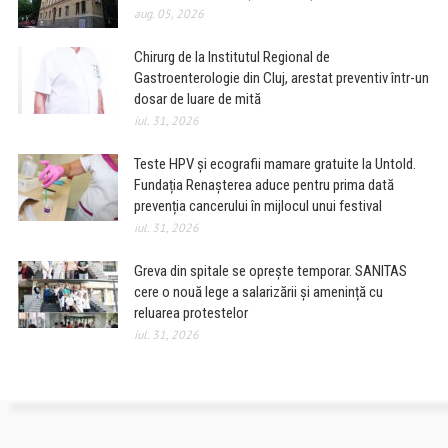
aug. 05, 2026
Chirurg de la Institutul Regional de
Gastroenterologie din Cluj, arestat preventiv într-un
dosar de luare de mită
iul. 31, 2026
Teste HPV și ecografii mamare gratuite la Untold.
Fundația Renașterea aduce pentru prima dată
prevenția cancerului în mijlocul unui festival
iul. 31, 2026
Greva din spitale se oprește temporar. SANITAS
cere o nouă lege a salarizării și amenință cu
reluarea protestelor
iul. 31, 2026