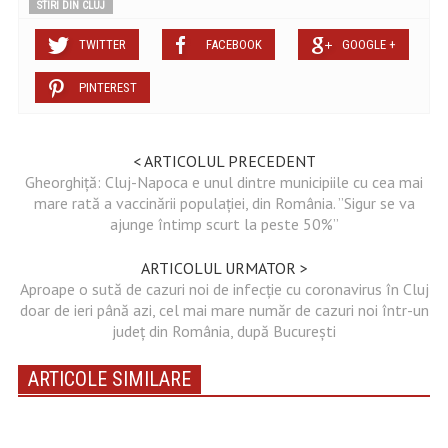
STIRI DIN CLUJ
TWITTER
FACEBOOK
GOOGLE +
PINTEREST
< ARTICOLUL PRECEDENT
Gheorghiță: Cluj-Napoca e unul dintre municipiile cu cea mai
mare rată a vaccinării populației, din România. ”Sigur se va
ajunge întimp scurt la peste 50%”
ARTICOLUL URMATOR >
Aproape o sută de cazuri noi de infecție cu coronavirus în Cluj
doar de ieri până azi, cel mai mare număr de cazuri noi într-un
județ din România, după București
ARTICOLE SIMILARE