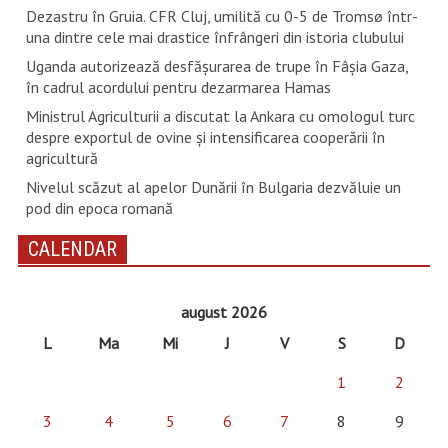
Dezastru în Gruia. CFR Cluj, umilită cu 0-5 de Tromsø într-
una dintre cele mai drastice înfrângeri din istoria clubului
Uganda autorizează desfăşurarea de trupe în Fâşia Gaza,
în cadrul acordului pentru dezarmarea Hamas
Ministrul Agriculturii a discutat la Ankara cu omologul turc
despre exportul de ovine și intensificarea cooperării în
agricultură
Nivelul scăzut al apelor Dunării în Bulgaria dezvăluie un
pod din epoca romană
CALENDAR
august 2026
L
Ma
Mi
J
V
S
D
1
2
3
4
5
6
7
8
9