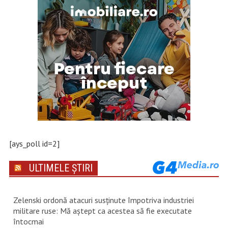
[ays_poll id=2]
ULTIMELE ȘTIRI
Zelenski ordonă atacuri susţinute împotriva industriei
militare ruse: Mă aştept ca acestea să fie executate
întocmai