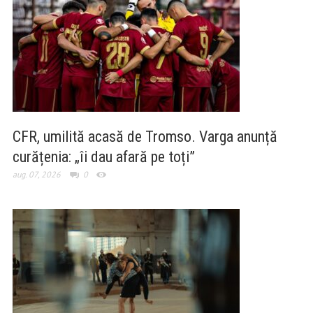
CFR, umilită acasă de Tromso. Varga anunță
curățenia: „îi dau afară pe toți”
aug. 07, 2026
0