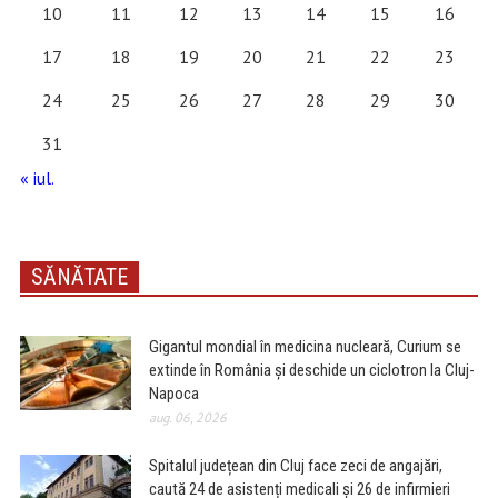
10
11
12
13
14
15
16
17
18
19
20
21
22
23
24
25
26
27
28
29
30
31
« iul.
SĂNĂTATE
Gigantul mondial în medicina nucleară, Curium se
extinde în România și deschide un ciclotron la Cluj-
Napoca
aug. 06, 2026
Spitalul județean din Cluj face zeci de angajări,
caută 24 de asistenți medicali și 26 de infirmieri