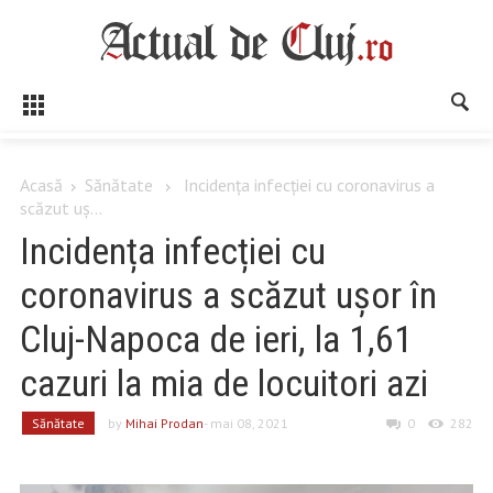
Acasă
Sănătate
Incidența infecției cu coronavirus a
scăzut uș...
Incidența infecției cu
coronavirus a scăzut ușor în
Cluj-Napoca de ieri, la 1,61
cazuri la mia de locuitori azi
Sănătate
by
Mihai Prodan
- mai 08, 2021
0
282