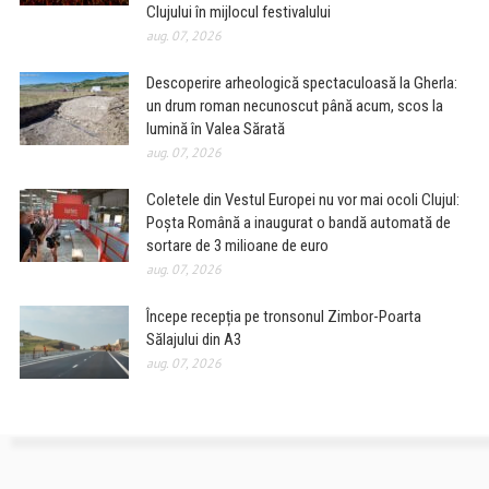
Clujului în mijlocul festivalului
aug. 07, 2026
Descoperire arheologică spectaculoasă la Gherla:
un drum roman necunoscut până acum, scos la
lumină în Valea Sărată
aug. 07, 2026
Coletele din Vestul Europei nu vor mai ocoli Clujul:
Poșta Română a inaugurat o bandă automată de
sortare de 3 milioane de euro
aug. 07, 2026
Începe recepția pe tronsonul Zimbor-Poarta
Sălajului din A3
aug. 07, 2026