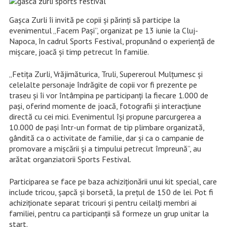
Gașca Zurli îi invită pe copii și părinți să participe la
evenimentul „Facem Pași”, organizat pe 13 iunie la Cluj-
Napoca, în cadrul Sports Festival, propunând o experiență de
mișcare, joacă și timp petrecut în familie.
„Fetița Zurli, Vrăjimăturica, Truli, Supereroul Mulțumesc și
celelalte personaje îndrăgite de copii vor fi prezente pe
traseu și îi vor întâmpina pe participanți la fiecare 1.000 de
pași, oferind momente de joacă, fotografii și interacțiune
directă cu cei mici. Evenimentul își propune parcurgerea a
10.000 de pași într-un format de tip plimbare organizată,
gândită ca o activitate de familie, dar și ca o campanie de
promovare a mișcării și a timpului petrecut împreună”, au
arătat organziatorii Sports Festival.
Participarea se face pe baza achiziționării unui kit special, care
include tricou, șapcă și borsetă, la prețul de 150 de lei. Pot fi
achiziționate separat tricouri și pentru ceilalți membri ai
familiei, pentru ca participanții să formeze un grup unitar la
start.