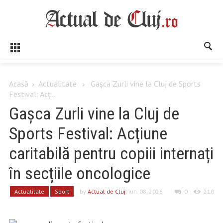
Acasă
Actualitate
Gașca Zurli vine la Cluj de Sports
Festival: Acț...
Gașca Zurli vine la Cluj de
Sports Festival: Acțiune
caritabilă pentru copiii internați
în secțiile oncologice
Actualitate
Sport
by
Actual de Cluj
- iun. 08, 2026
0
210