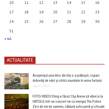
10
11
12
13
14
15
16
17
18
19
20
21
22
23
24
25
26
27
28
29
30
31
« iul.
ACTUALITATE
Acoperișul unui bloc din Dej s-a prăbușit, copaci
doborâți de vânt și străzi inundate în urma furtunii
aug. 07, 2026
FOTO/VIDEO/Sting a făcut Cluj Arena să vibreze la
UNTOLD, într-un concert rar cu energia The Police.
Zeci de mii de oameni, căldură sufocantă și oficialii