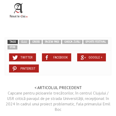
TAGS
CLUJ
CROSS
FACEM PASI
GASCA ZURLI
SPORTS FESTIVAL
STIRI
TWITTER
FACEBOOK
GOOGLE +
PINTEREST
< ARTICOLUL PRECEDENT
Capcane pentru picioarele trecătorilor, în centrul Clujului /
USR critică pavajul de pe strada Universității, recepționat în
2024 în cadrul unui proiect problematic, fala primarului Emil
Boc