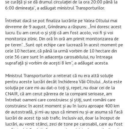
se curăţă şi se dă drumul circulaţiei de la ora 20:00 până la
6:00 dimineaţa”, a adăugat ministrul Transporturilor.
Întrebat dacă se pot finaliza lucrările pe Valea Oltului mai
devreme de 9 august, Grindeanu a răspuns: „Îmi doresc acest
lucru. Eu am cerut-o şi ştiţi că am fost acolo, voi fi şi voi
monitoriza zilnic. Din oră în oră am primit monitorizarea de
pe teren”. „Sunt opt echipe care lucrează în acest moment pe
cele 10 hectare, că până la urmă vorbim de 10 hectare din
cele 36 care sunt în adiacenţa carosabilului, nu întreaga
suprafaţă şi vorbim de aceşti 8 km”, a adăugat acesta.
Ministrul Transporturilor a reiterat că nu era altă soluţie
pentru aceste lucrări decât închiderea Văii Oltului. „Asta este
soluţia pe care mi-au dat-o toţi şi, repet, nu doar cei de la
CNAIR, că am cerut părerea de la companii serioase, am
întrebat oameni care construiesc şi ştiţi, sunt români care
construiesc în acest moment şi au în lucru aproape 400 km
de autostradă, şi mi-au spus că nimeni nu şi-ar asuma să facă
lucrări de acest tip sub trafic. Inclusiv azi, doar la început de
lucrări, au venit stânci, zeci de tone pe carosabil, care au fost