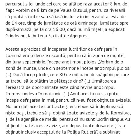
parcursul zilei, unde cei care se află pe raza acestor 8 km, de
fapt vorbim de 8 km de pe Valea Oltului, pentru ca riveranii
să poată să intre sau să iasă inclusiv în intervalul acesta de
de 14 ore, timp de jumătate de oră dimineaţa, jumătate spre
după-amiază, pe la ora 16:00, dacă nu mă înşel”, a explicat
Grindeanu, la Antena 3, citat de Agerpres.
Acesta a precizat că începerea lucrărilor de defrişare în
toamnă era o decizie riscantă, pentru că în zona de munte,
din luna septembrie, începe anotimpul ploios. „Vorbim de o
zonă de munte, unde din septembrie începe anotimpul ploios.
(…) Dacă încep ploile, cele 80 de milioane despăgubiri pe care
ar trebui să le plătim le plăteşte cine? (…) Următoarea
fereastră de oportunitate este când revine anotimpul
frumos, undeva în mai-iunie. (…) Anul acesta nu s-a putut
începe defrişarea în mai, pentru că n-au fost obţinute avizele.
Noi am dat aceste contracte şi ei trebuie să îndeplinească
nişte paşi, trebuie să-şi obţină toate avizele şi de la Romsilva,
şi de la agenţiile de mediu, pentru că nu sunt lucrări simple. Au
obţinut toate aceste avize, am depus toate dosarele şi s-a
obţinut inclusiv acceptul de la Poliţia Rutieră”, a subliniat