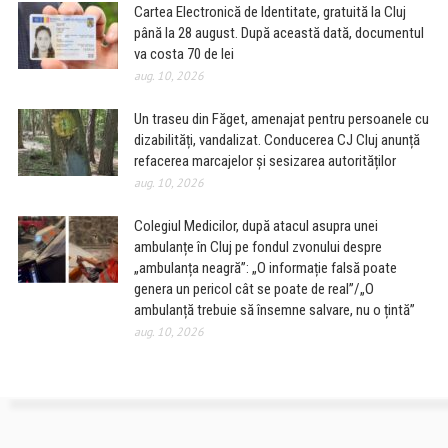
Cartea Electronică de Identitate, gratuită la Cluj
până la 28 august. După această dată, documentul
va costa 70 de lei
aug. 10, 2026
Un traseu din Făget, amenajat pentru persoanele cu
dizabilități, vandalizat. Conducerea CJ Cluj anunță
refacerea marcajelor și sesizarea autorităților
aug. 10, 2026
Colegiul Medicilor, după atacul asupra unei
ambulanțe în Cluj pe fondul zvonului despre
„ambulanța neagră”: „O informație falsă poate
genera un pericol cât se poate de real”/„O
ambulanță trebuie să însemne salvare, nu o țintă”
aug. 10, 2026