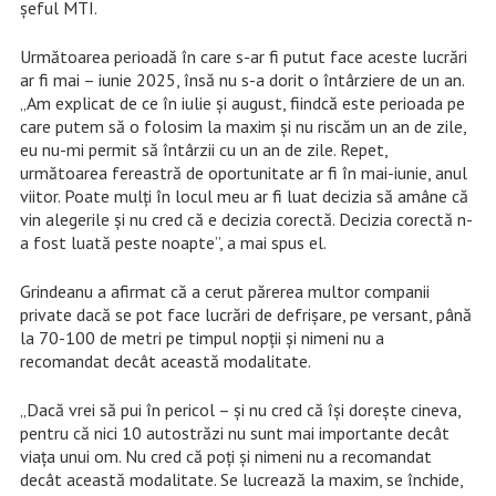
şeful MTI.
Următoarea perioadă în care s-ar fi putut face aceste lucrări
ar fi mai – iunie 2025, însă nu s-a dorit o întârziere de un an.
„Am explicat de ce în iulie şi august, fiindcă este perioada pe
care putem să o folosim la maxim şi nu riscăm un an de zile,
eu nu-mi permit să întârzii cu un an de zile. Repet,
următoarea fereastră de oportunitate ar fi în mai-iunie, anul
viitor. Poate mulţi în locul meu ar fi luat decizia să amâne că
vin alegerile şi nu cred că e decizia corectă. Decizia corectă n-
a fost luată peste noapte”, a mai spus el.
Grindeanu a afirmat că a cerut părerea multor companii
private dacă se pot face lucrări de defrişare, pe versant, până
la 70-100 de metri pe timpul nopţii şi nimeni nu a
recomandat decât această modalitate.
„Dacă vrei să pui în pericol – şi nu cred că îşi doreşte cineva,
pentru că nici 10 autostrăzi nu sunt mai importante decât
viaţa unui om. Nu cred că poţi şi nimeni nu a recomandat
decât această modalitate. Se lucrează la maxim, se închide,