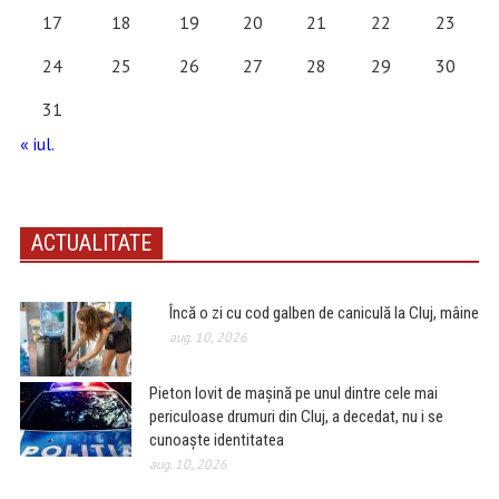
17
18
19
20
21
22
23
24
25
26
27
28
29
30
31
« iul.
ACTUALITATE
Încă o zi cu cod galben de caniculă la Cluj, mâine
aug. 10, 2026
Pieton lovit de mașină pe unul dintre cele mai
periculoase drumuri din Cluj, a decedat, nu i se
cunoaște identitatea
aug. 10, 2026