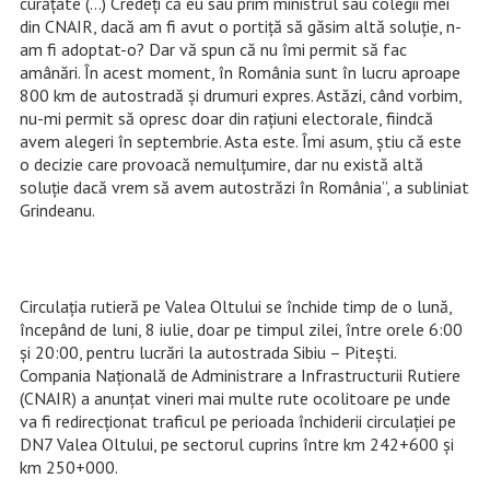
curăţate (…) Credeţi că eu sau prim ministrul sau colegii mei
din CNAIR, dacă am fi avut o portiţă să găsim altă soluţie, n-
am fi adoptat-o? Dar vă spun că nu îmi permit să fac
amânări. În acest moment, în România sunt în lucru aproape
800 km de autostradă şi drumuri expres. Astăzi, când vorbim,
nu-mi permit să opresc doar din raţiuni electorale, fiindcă
avem alegeri în septembrie. Asta este. Îmi asum, ştiu că este
o decizie care provoacă nemulţumire, dar nu există altă
soluţie dacă vrem să avem autostrăzi în România”, a subliniat
Grindeanu.
Circulaţia rutieră pe Valea Oltului se închide timp de o lună,
începând de luni, 8 iulie, doar pe timpul zilei, între orele 6:00
şi 20:00, pentru lucrări la autostrada Sibiu – Piteşti.
Compania Naţională de Administrare a Infrastructurii Rutiere
(CNAIR) a anunţat vineri mai multe rute ocolitoare pe unde
va fi redirecţionat traficul pe perioada închiderii circulaţiei pe
DN7 Valea Oltului, pe sectorul cuprins între km 242+600 şi
km 250+000.