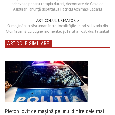
adecvate pentru terapia durerii, decontate de Casa de
Asigurări, anunță deputatul Patriciu Achimaș-Cadariu
ARTICOLUL URMATOR >
O mașină s-a răsturnat între localitățile Iclod și Livada din
Cluj în urmă cu puține momente, șoferul a fost dus la spital
ARTICOLE SIMILARE
Pieton lovit de mașină pe unul dintre cele mai