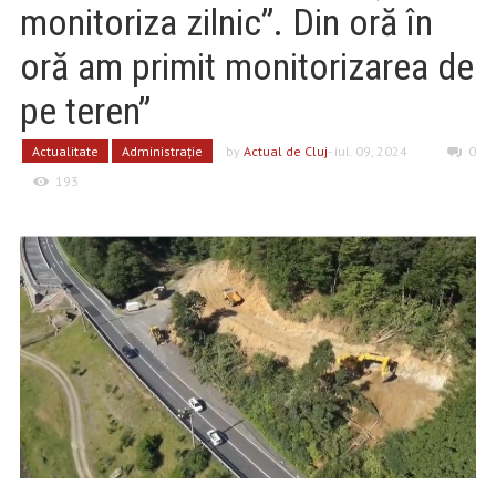
monitoriza zilnic”. Din oră în
oră am primit monitorizarea de
pe teren”
Actualitate
Administrație
by
Actual de Cluj
- iul. 09, 2024
0
193