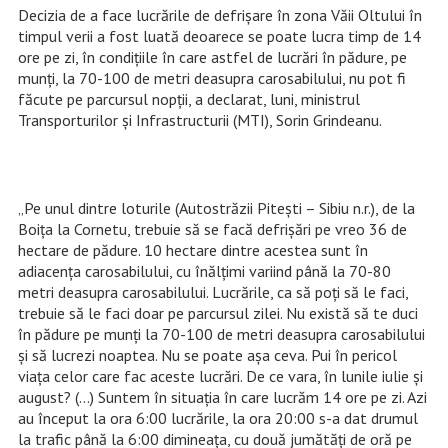
Decizia de a face lucrările de defrişare în zona Văii Oltului în
timpul verii a fost luată deoarece se poate lucra timp de 14
ore pe zi, în condiţiile în care astfel de lucrări în pădure, pe
munţi, la 70-100 de metri deasupra carosabilului, nu pot fi
făcute pe parcursul nopţii, a declarat, luni, ministrul
Transporturilor şi Infrastructurii (MTI), Sorin Grindeanu.
„Pe unul dintre loturile (Autostrăzii Piteşti – Sibiu n.r.), de la
Boiţa la Cornetu, trebuie să se facă defrişări pe vreo 36 de
hectare de pădure. 10 hectare dintre acestea sunt în
adiacenţa carosabilului, cu înălţimi variind până la 70-80
metri deasupra carosabilului. Lucrările, ca să poţi să le faci,
trebuie să le faci doar pe parcursul zilei. Nu există să te duci
în pădure pe munţi la 70-100 de metri deasupra carosabilului
şi să lucrezi noaptea. Nu se poate aşa ceva. Pui în pericol
viaţa celor care fac aceste lucrări. De ce vara, în lunile iulie şi
august? (…) Suntem în situaţia în care lucrăm 14 ore pe zi. Azi
au început la ora 6:00 lucrările, la ora 20:00 s-a dat drumul
la trafic până la 6:00 dimineaţa, cu două jumătăţi de oră pe