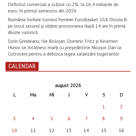
Deficitul comercial a scăzut cu 2%, la 16,4 miliarde de
euro, în primul semestru din 2026
România încheie turneul feminin EuroBasket U18 Divizia B
pe locul secund și obține promovarea după 14 ani în prima
divizie valorică
Sorin Grindeanu, Ilie Bolojan, Dominic Fritz și Kelemen
Hunor se întâlnesc marți cu președintele Nicușor Dan la
Cotroceni pentru a debloca legea salarizării bugetarilor
CALENDAR
august 2026
L
Ma
Mi
J
V
S
D
1
2
3
4
5
6
7
8
9
10
11
12
13
14
15
16