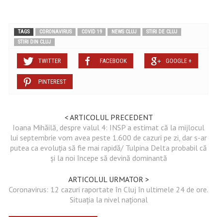
TAGS
CORONAVIRUS
COVID 19
NEWS CLUJ
STIRI DE CLUJ
STIRI DIN CLUJ
TWITTER
FACEBOOK
GOOGLE +
PINTEREST
< ARTICOLUL PRECEDENT
Ioana Mihăilă, despre valul 4: INSP a estimat că la mijlocul
lui septembrie vom avea peste 1.600 de cazuri pe zi, dar s-ar
putea ca evoluţia să fie mai rapidă/ Tulpina Delta probabil că
şi la noi începe să devină dominantă
ARTICOLUL URMATOR >
Coronavirus: 12 cazuri raportate în Cluj în ultimele 24 de ore.
Situația la nivel național