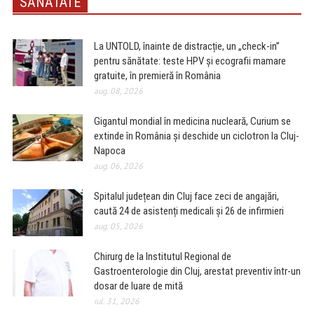
SĂNĂTATE
La UNTOLD, înainte de distracție, un „check-in”
pentru sănătate: teste HPV și ecografii mamare
gratuite, în premieră în România
aug. 08, 2026
Gigantul mondial în medicina nucleară, Curium se
extinde în România și deschide un ciclotron la Cluj-
Napoca
aug. 06, 2026
Spitalul județean din Cluj face zeci de angajări,
caută 24 de asistenți medicali și 26 de infirmieri
aug. 05, 2026
Chirurg de la Institutul Regional de
Gastroenterologie din Cluj, arestat preventiv într-un
dosar de luare de mită
iul. 31, 2026