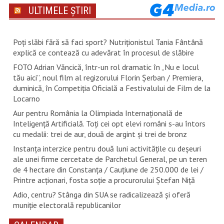
ULTIMELE ȘTIRI
Poți slăbi fără să faci sport? Nutriționistul Tania Fântână
explică ce contează cu adevărat în procesul de slăbire
FOTO Adrian Văncică, într-un rol dramatic în „Nu e locul
tău aici”, noul film al regizorului Florin Șerban / Premiera,
duminică, în Competiția Oficială a Festivalului de Film de la
Locarno
Aur pentru România la Olimpiada Internațională de
Inteligență Artificială. Toți cei opt elevi români s-au întors
cu medalii: trei de aur, două de argint și trei de bronz
Instanța interzice pentru două luni activitățile cu deșeuri
ale unei firme cercetate de Parchetul General, pe un teren
de 4 hectare din Constanța / Cauțiune de 250.000 de lei /
Printre acționari, fosta soție a procurorului Ștefan Niță
Adio, centru? Stânga din SUA se radicalizează și oferă
muniție electorală republicanilor