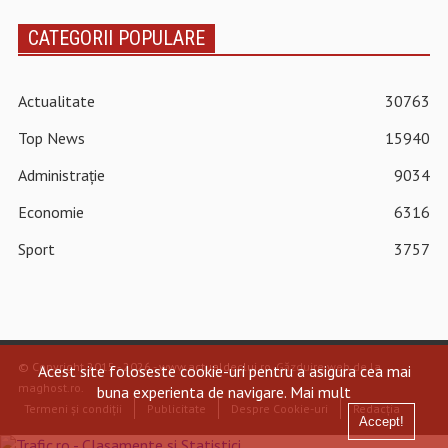
CATEGORII POPULARE
Actualitate
30763
Top News
15940
Administrație
9034
Economie
6316
Sport
3757
© Copyright 2015 - 2026 - www.actualdecluj.ro.
Găzduire web de la
Acest site foloseste cookie-uri pentru a asigura cea mai
maghost.ro
.
buna experienta de navigare.
Mai mult
Termeni și condiții
Publicitate
Despre Cookie-uri
Redacția
Accept!