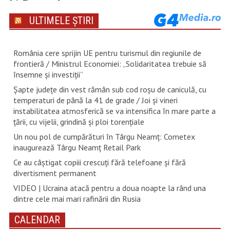
ULTIMELE ȘTIRI
România cere sprijin UE pentru turismul din regiunile de
frontieră / Ministrul Economiei: „Solidaritatea trebuie să
însemne și investiții”
Șapte județe din vest rămân sub cod roșu de caniculă, cu
temperaturi de până la 41 de grade / Joi și vineri
instabilitatea atmosferică se va intensifica în mare parte a
țării, cu vijelii, grindină și ploi torențiale
Un nou pol de cumpărături în Târgu Neamț: Cometex
inaugurează Târgu Neamț Retail Park
Ce au câștigat copiii crescuți fără telefoane și fără
divertisment permanent
VIDEO | Ucraina atacă pentru a doua noapte la rând una
dintre cele mai mari rafinării din Rusia
CALENDAR