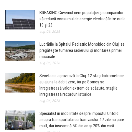
BREAKING Guvernul cere populației și companiilor
să reducă consumul de energie electrică între orele
19 și 23
aug. 06, 2026
Lucrările la Spitalul Pediatric Monobloc din Cluj: se
pregătește turnarea radierului și montarea primei
macarale
aug. 06, 2026
Seceta se agravează la Cluj: 12 stații hidrometrice
au ajuns la debit zero, iar pe Someș se
înregistrează valori extrem de scăzute, stațiile
înregistrează recorduri istorice
aug. 06, 2026
Specialist în mobilitate despre impactul Untold
asupra transportului cu tramvaiului: 17 zile nu pare
mult, dar înseamnă 5% din an și 20% din vară