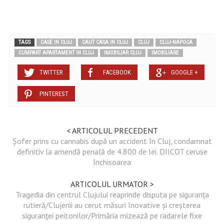
TAGS
CASE IN CLUJ
CAUT CASA IN CLUJ
CLUJ
CLUJ-NAPOCA
CUMPART APARTAMENT IN CLUJ
IMOBILIAR CLUJ
IMOBILIARE
TWITTER
FACEBOOK
GOOGLE +
PINTEREST
< ARTICOLUL PRECEDENT
Șofer prins cu cannabis după un accident în Cluj, condamnat
definitiv la amendă penală de 4.800 de lei. DIICOT ceruse
închisoarea
ARTICOLUL URMATOR >
Tragedia din centrul Clujului reaprinde disputa pe siguranța
rutieră/Clujenii au cerut măsuri înovative și creșterea
siguranței peitonilor/Primăria mizează pe radarele fixe