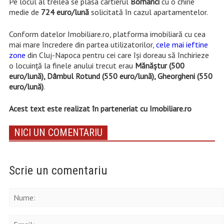
Pe locul al treilea se plasa cartierul
Borhanci
cu o chirie
medie de
724 euro/lună
solicitată în cazul apartamentelor.
Conform datelor Imobiliare.ro, platforma imobiliară cu cea
mai mare încredere din partea utilizatorilor,
cele mai ieftine
zone
din Cluj-Napoca pentru cei care își doreau să închirieze
o locuință la finele anului trecut erau
Mănăștur (500
euro/lună), Dâmbul Rotund (550 euro/lună), Gheorgheni (550
euro/lună)
.
Acest text este realizat în parteneriat cu Imobiliare.ro
NICI UN COMENTARIU
Scrie un comentariu