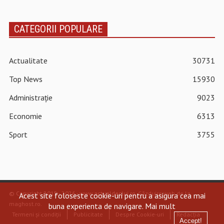
CATEGORII POPULARE
Actualitate
30731
Top News
15930
Administrație
9023
Economie
6313
Sport
3755
© Copyright 2015 - 2026 - www.actualdecluj.ro.
Găzduire web de la
Acest site foloseste cookie-uri pentru a asigura cea mai
maghost.ro
.
buna experienta de navigare.
Mai mult
Termeni și condiții
Publicitate
Despre Cookie-uri
Redacția
Accept!