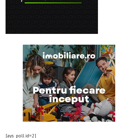
[ays_poll id=2]