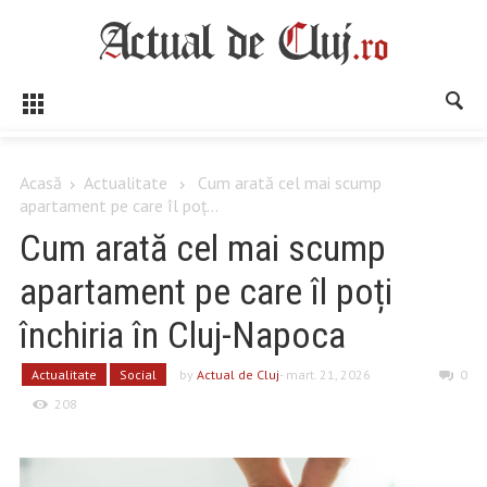
Acasă
Actualitate
Cum arată cel mai scump
apartament pe care îl poț...
Cum arată cel mai scump
apartament pe care îl poți
închiria în Cluj-Napoca
Actualitate
Social
by
Actual de Cluj
- mart. 21, 2026
0
208