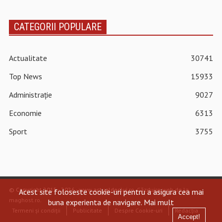
CATEGORII POPULARE
Actualitate
30741
Top News
15933
Administrație
9027
Economie
6313
Sport
3755
© Copyright 2015 - 2026 - www.actualdecluj.ro.
Găzduire web de la
Acest site foloseste cookie-uri pentru a asigura cea mai
maghost.ro
.
buna experienta de navigare.
Mai mult
Termeni și condiții
Publicitate
Despre Cookie-uri
Redacția
Accept!