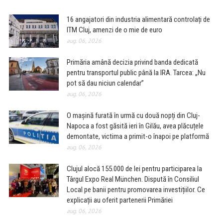
16 angajatori din industria alimentară controlați de
ITM Cluj, amenzi de o mie de euro
aug. 06, 2026
Primăria amână decizia privind banda dedicată
pentru transportul public până la IRA. Tarcea: „Nu
pot să dau niciun calendar”
aug. 06, 2026
O mașină furată în urmă cu două nopți din Cluj-
Napoca a fost găsită ieri în Gilău, avea plăcuțele
demontate, victima a primit-o înapoi pe platformă
aug. 06, 2026
Clujul alocă 155.000 de lei pentru participarea la
Târgul Expo Real München. Dispută în Consiliul
Local pe banii pentru promovarea investițiilor. Ce
explicații au oferit partenerii Primăriei
aug. 06, 2026