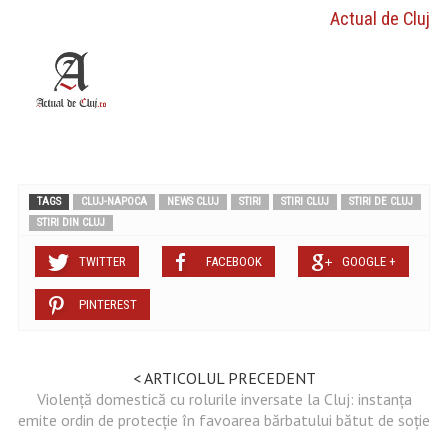
Actual de Cluj
TAGS
CLUJ-NAPOCA
NEWS CLUJ
STIRI
STIRI CLUJ
STIRI DE CLUJ
STIRI DIN CLUJ
TWITTER
FACEBOOK
GOOGLE +
PINTEREST
< ARTICOLUL PRECEDENT
Violență domestică cu rolurile inversate la Cluj: instanța
emite ordin de protecție în favoarea bărbatului bătut de soție