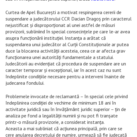
Curtea de Apel București a motivat respingerea cererii de
suspendare a judecătorului CCR Dacian Dragoș prin caracterul
nejustificat și disproporționat al unei astfel de măsuri
provizorii, subliniind în special consecințele pe care le-ar avea
asupra funcționării instituției. Instanța a arătat că
suspendarea unui judecător al Curții Constituționale ar putea
duce la blocarea activității acesteia, ceea ce ar afecta grav
funcționarea unei autorități fundamentale a statului.
Judecătorii au evidențiat că procedura de suspendare are un
caracter temporar și excepțional, iar în acest caz nu sunt
îndeplinite condițiile necesare pentru a interveni înainte de
judecarea fondului.
Problemele invocate de reclamantă – în special cele privind
îndeplinirea condiției de vechime de minimum 18 ani în
activitate juridică sau în învățământ juridic superior – țin de
analiza pe fond a legalității numirii și nu pot fi tranșate
printr-o măsură provizorie, a considerat instanța.
Aceasta a mai subliniat că acțiunea principală, prin care se
cere anularea decretului de numire, urmează să fie judecată