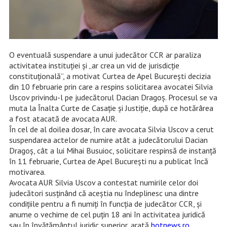
O eventuală suspendare a unui judecător CCR ar paraliza
activitatea instituției și „ar crea un vid de jurisdicție
constituțională”, a motivat Curtea de Apel București decizia
din 10 februarie prin care a respins solicitarea avocatei Silvia
Uscov privindu-l pe judecătorul Dacian Dragoș. Procesul se va
muta la Înalta Curte de Casație și Justiție, după ce hotărârea
a fost atacată de avocata AUR.
În cel de al doilea dosar, în care avocata Silvia Uscov a cerut
suspendarea actelor de numire atât a judecătorului Dacian
Dragoș, cât a lui Mihai Busuioc, solicitare respinsă de instanță
în 11 februarie, Curtea de Apel București nu a publicat încă
motivarea.
Avocata AUR Silvia Uscov a contestat numirile celor doi
judecători susținând că aceștia nu îndeplinesc una dintre
condiţiile pentru a fi numiţi în funcţia de judecător CCR, şi
anume o vechime de cel puţin 18 ani în activitatea juridică
sau în învăţământul juridic superior, arată
hotnews.ro
.