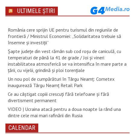
ULTIMELE ȘTIRI
România cere sprijin UE pentru turismul din regiunile de
frontieră / Ministrul Economiei: „Solidaritatea trebuie să
însemne și investiții”
Șapte județe din vest rămân sub cod roșu de caniculă, cu
temperaturi de până la 41 de grade / Joi și vineri
instabilitatea atmosferică se va intensifica în mare parte a
țării, cu vijelii, grindină și ploi torențiale
Un nou pol de cumpărături în Târgu Neamț: Cometex
inaugurează Târgu Neamț Retail Park
Ce au câștigat copiii crescuți fără telefoane și fără
divertisment permanent
VIDEO | Ucraina atacă pentru a doua noapte la rând una
dintre cele mai mari rafinării din Rusia
CALENDAR