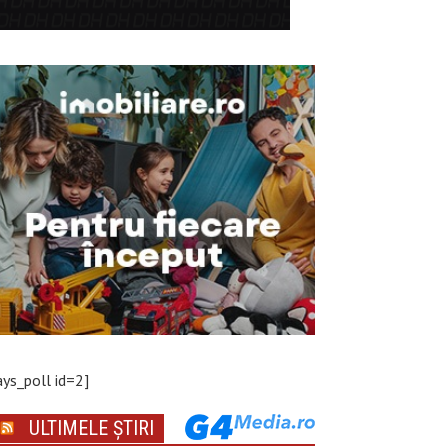
ays_poll id=2]
ULTIMELE ȘTIRI