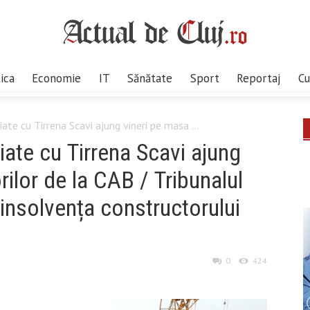
tica
Economie
IT
Sănătate
Sport
Reportaj
Cu
ate cu Tirrena Scavi ajung vineri pe masa ...
iate cu Tirrena Scavi ajung
ilor de la CAB / Tribunalul
insolvența constructorului
0
424