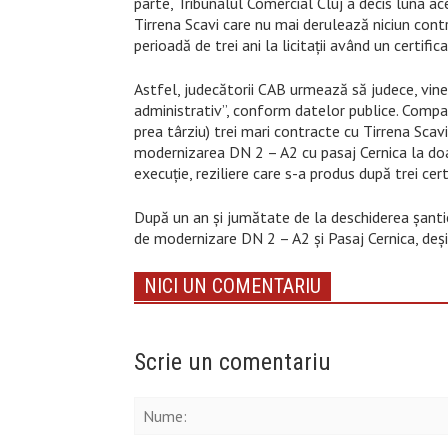
parte, Tribunalul Comercial Cluj a decis luna a
Tirrena Scavi care nu mai derulează niciun cont
perioadă de trei ani la licitații având un certifi
Astfel, judecătorii CAB urmează să judece, vine
administrativ”, conform datelor publice. Compa
prea târziu) trei mari contracte cu Tirrena Sca
modernizarea DN 2 – A2 cu pasaj Cernica la do
execuție, reziliere care s-a produs după trei cer
După un an și jumătate de la deschiderea șanti
de modernizare DN 2 – A2 și Pasaj Cernica, deși 
NICI UN COMENTARIU
Scrie un comentariu