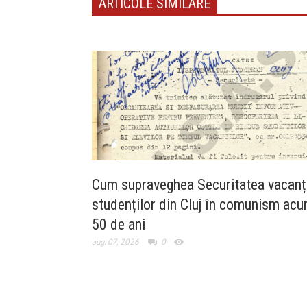
ARTICOLE SIMILARE
Cum supraveghea Securitatea vacanț
studenților din Cluj în comunism ac
50 de ani
aug. 07, 2026
0