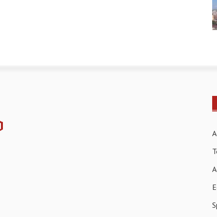
A
T
A
E
S