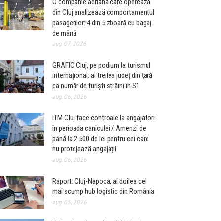
O companie aeriană care operează
din Cluj analizează comportamentul
pasagerilor: 4 din 5 zboară cu bagaj
de mână
aug. 07, 2026
GRAFIC Cluj, pe podium la turismul
internațional: al treilea județ din țară
ca număr de turiști străini în S1
aug. 06, 2026
ITM Cluj face controale la angajatori
în perioada caniculei / Amenzi de
până la 2.500 de lei pentru cei care
nu protejează angajații
aug. 06, 2026
Raport: Cluj-Napoca, al doilea cel
mai scump hub logistic din România
aug. 05, 2026