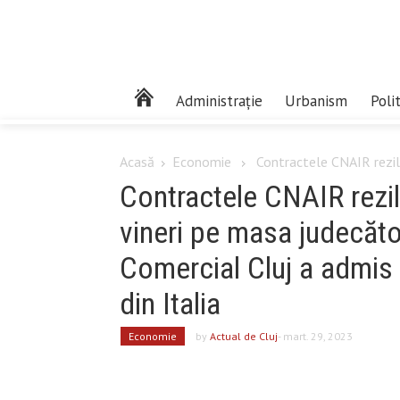
Administrație
Urbanism
Poli
Acasă
Economie
Contractele CNAIR rezili
Contractele CNAIR rezil
vineri pe masa judecător
Comercial Cluj a admis 
din Italia
Economie
by
Actual de Cluj
- mart. 29, 2023