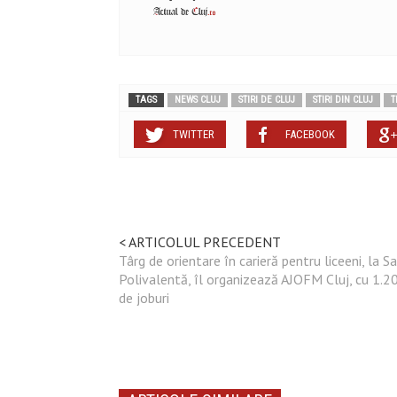
TAGS
NEWS CLUJ
STIRI DE CLUJ
STIRI DIN CLUJ
T
TWITTER
FACEBOOK
< ARTICOLUL PRECEDENT
Târg de orientare în carieră pentru liceeni, la Sa
Polivalentă, îl organizează AJOFM Cluj, cu 1.2
de joburi