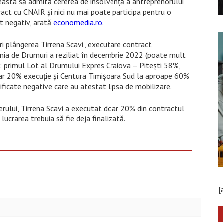
ceasta să admită cererea de insolvență a antreprenorului
ract cu CNAIR și nici nu mai poate participa pentru o
cat negativ, arată
economedia.ro
.
ri plângerea Tirrena Scavi „executare contract
nia de Drumuri a reziliat în decembrie 2022 (poate mult
vi: primul Lot al Drumului Expres Craiova – Pitești 58%,
ar 20% execuție și Centura Timișoara Sud la aproape 60%
tificate negative care au atestat lipsa de mobilizare.
erului, Tirrena Scavi a executat doar 20% din contractul
lucrarea trebuia să fie deja finalizată.
[