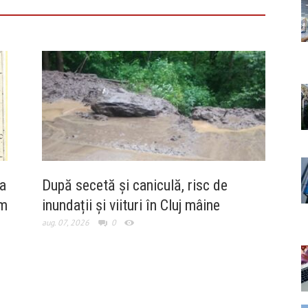
a
După secetă și caniculă, risc de
um
inundații și viituri în Cluj mâine
aug. 07, 2026
0