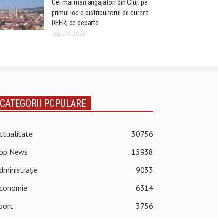
Cei mai mari angajatori din Cluj: pe
primul loc e distribuitorul de curent
DEER, de departe
aug. 04, 2026
CATEGORII POPULARE
ctualitate
30756
op News
15938
dministrație
9033
conomie
6314
port
3756