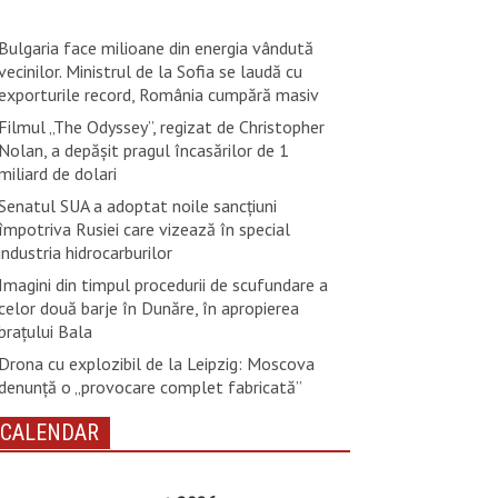
Bulgaria face milioane din energia vândută
vecinilor. Ministrul de la Sofia se laudă cu
exporturile record, România cumpără masiv
Filmul „The Odyssey”, regizat de Christopher
Nolan, a depăşit pragul încasărilor de 1
miliard de dolari
Senatul SUA a adoptat noile sancţiuni
împotriva Rusiei care vizează în special
industria hidrocarburilor
Imagini din timpul procedurii de scufundare a
celor două barje în Dunăre, în apropierea
brațului Bala
Drona cu explozibil de la Leipzig: Moscova
denunţă o „provocare complet fabricată”
CALENDAR