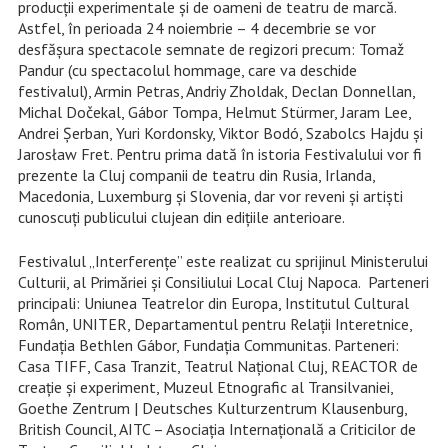
producţii experimentale și de oameni de teatru de marcă.
Astfel, în perioada 24 noiembrie – 4 decembrie se vor
desfășura spectacole semnate de regizori precum: Tomaž
Pandur (cu spectacolul hommage, care va deschide
festivalul), Armin Petras, Andriy Zholdak, Declan Donnellan,
Michal Dočekal, Gábor Tompa, Helmut Stürmer, Jaram Lee,
Andrei Șerban, Yuri Kordonsky, Viktor Bodó, Szabolcs Hajdu și
Jarosław Fret. Pentru prima dată în istoria Festivalului vor fi
prezente la Cluj companii de teatru din Rusia, Irlanda,
Macedonia, Luxemburg și Slovenia, dar vor reveni și artiști
cunoscuți publicului clujean din edițiile anterioare.
Festivalul „Interferențe” este realizat cu sprijinul Ministerului
Culturii, al Primăriei și Consiliului Local Cluj Napoca. Parteneri
principali: Uniunea Teatrelor din Europa, Institutul Cultural
Român, UNITER, Departamentul pentru Relații Interetnice,
Fundația Bethlen Gábor, Fundația Communitas. Parteneri:
Casa TIFF, Casa Tranzit, Teatrul Național Cluj, REACTOR de
creație și experiment, Muzeul Etnografic al Transilvaniei,
Goethe Zentrum | Deutsches Kulturzentrum Klausenburg,
British Council, AITC – Asociația Internațională a Criticilor de