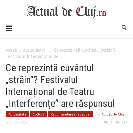
Acasă
Actualitate
Ce reprezintă cuvântul "străin"?
Festivalul Internațional de ...
Ce reprezintă cuvântul
„străin”? Festivalul
Internațional de Teatru
„Interferențe” are răspunsul
Actualitate
Cultură
Recomandarea redacției
by
Actual de Cluj
- nov. 18, 2016
0
321