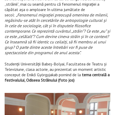
„străinii”, mai cu seamă pentru că fenomenul migrației a
căpătat așa o amploare în ultima jumătate de
secol:
„Fenomenul migraţiei preocupă omenirea de milenii,
regăsindu-se atât în cercetările de antropologie cultural şi
în cele de sociologie, cât şi în disputele filosofice
contemporane. Ce reprezintă cuvântul „străin”? Ce este „eu” şi
ce este „celălalt”? Cum devine cineva străin şi în ce context?
Ce înseamnă să fii identic cu ceilalţi, să fii membru al unui
grup? O parte dintre aceste întrebări vor fi puse de
spectacolele din programul de anul acesta”.
Studenții Universităţii Babeș-Bolyai, Facultatea de Teatru și
Televiziune, clasa actorie, au prezentat un moment artistic
conceput de Enikő Györgyjakab pornind de la
tema centrală a
festivalului, Odiseea Străinului (foto jos)