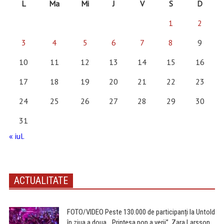
L
Ma
Mi
J
V
S
D
1
2
3
4
5
6
7
8
9
10
11
12
13
14
15
16
17
18
19
20
21
22
23
24
25
26
27
28
29
30
31
« iul.
ACTUALITATE
FOTO/VIDEO Peste 130.000 de participanți la Untold
în ziua a doua. „Prințesa pop a verii”, Zara Larsson,