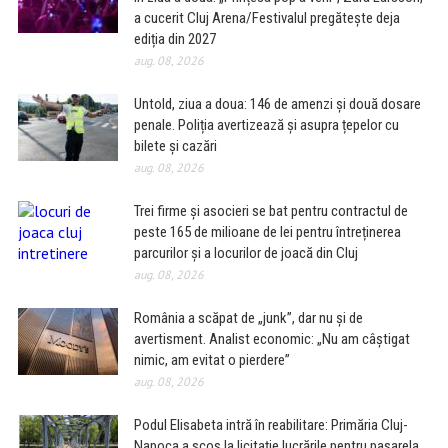
a cucerit Cluj Arena/Festivalul pregătește deja
ediția din 2027
aug. 08, 2026
Untold, ziua a doua: 146 de amenzi și două dosare
penale. Poliția avertizează și asupra țepelor cu
bilete și cazări
aug. 08, 2026
Trei firme și asocieri se bat pentru contractul de
peste 165 de milioane de lei pentru întreținerea
parcurilor și a locurilor de joacă din Cluj
aug. 08, 2026
România a scăpat de „junk”, dar nu și de
avertisment. Analist economic: „Nu am câștigat
nimic, am evitat o pierdere”
aug. 08, 2026
Podul Elisabeta intră în reabilitare: Primăria Cluj-
Napoca a scos la licitație lucrările pentru pasarela