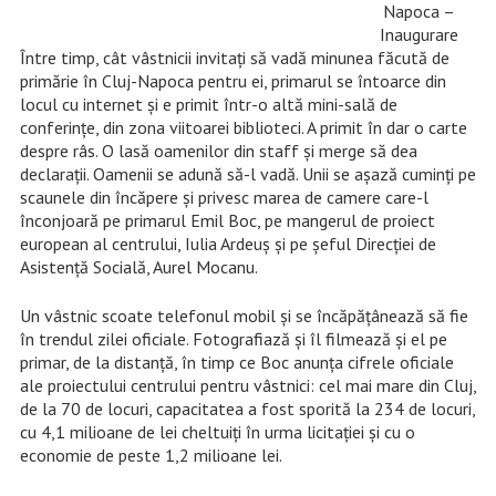
Napoca –
Inaugurare
Între timp, cât vâstnicii invitați să vadă minunea făcută de
primărie în Cluj-Napoca pentru ei, primarul se întoarce din
locul cu internet și e primit într-o altă mini-sală de
conferințe, din zona viitoarei biblioteci. A primit în dar o carte
despre râs. O lasă oamenilor din staff și merge să dea
declarații. Oamenii se adună să-l vadă. Unii se așază cuminți pe
scaunele din încăpere și privesc marea de camere care-l
înconjoară pe primarul Emil Boc, pe mangerul de proiect
european al centrului, Iulia Ardeuș și pe șeful Direcției de
Asistență Socială, Aurel Mocanu.
Un vâstnic scoate telefonul mobil și se încăpățânează să fie
în trendul zilei oficiale. Fotografiază și îl filmează și el pe
primar, de la distanță, în timp ce Boc anunța cifrele oficiale
ale proiectului centrului pentru vâstnici: cel mai mare din Cluj,
de la 70 de locuri, capacitatea a fost sporită la 234 de locuri,
cu 4,1 milioane de lei cheltuiți în urma licitației și cu o
economie de peste 1,2 milioane lei.