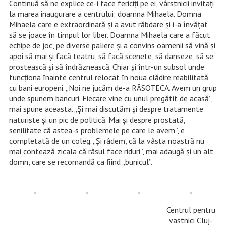
Continuă să ne explice ce-i face fericiți pe ei, vârstnicii invitați
la marea inaugurare a centrului: doamna Mihaela. Domna
Mihaela care e extraordinară și a avut răbdare și i-a învățat
să se joace în timpul lor liber. Doamna Mihaela care a făcut
echipe de joc, pe diverse paliere și a convins oamenii să vină și
apoi să mai și facă teatru, să facă scenete, să danseze, să se
prostească și să îndrăznească. Chiar și într-un subsol unde
funcționa înainte centrul relocat în noua clădire reabilitată
cu bani europeni. „Noi ne jucăm de-a RÂSOTECA. Avem un grup
unde spunem bancuri. Fiecare vine cu unul pregătit de acasă”,
mai spune aceasta. „Și mai discutăm și despre tratamente
naturiste și un pic de politică. Mai și despre prostată,
senilitate că astea-s problemele pe care le avem”, e
completată de un coleg. „Și râdem, că la vâsta noastră nu
mai contează zicala că râsul face riduri”, mai adaugă și un alt
domn, care se recomandă ca fiind „bunicul”.
Centrul pentru
vastnici Cluj-