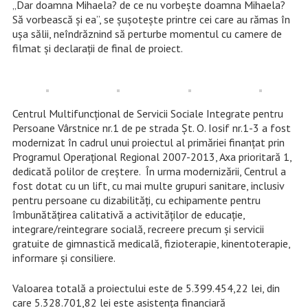
„Dar doamna Mihaela? de ce nu vorbește doamna Mihaela?
Să vorbească și ea”, se șușotește printre cei care au rămas în
ușa sălii, neîndrăznind să perturbe momentul cu camere de
filmat și declarații de final de proiect.
Centrul Multifuncţional de Servicii Sociale Integrate pentru
Persoane Vârstnice nr.1 de pe strada Şt. O. Iosif nr.1-3 a fost
modernizat în cadrul unui proiectul al primăriei finanţat prin
Programul Operațional Regional 2007-2013, Axa prioritară 1,
dedicată polilor de creștere. În urma modernizării, Centrul a
fost dotat cu un lift, cu mai multe grupuri sanitare, inclusiv
pentru persoane cu dizabilități, cu echipamente
pentru
îmbunătăţirea calitativă a activităţilor de educaţie,
integrare/reintegrare socială, recreere precum și servicii
gratuite de gimnastică medicală, fizioterapie, kinentoterapie,
informare şi consiliere.
Valoarea totală a proiectului este de 5.399.454,22 lei, din
care 5.328.701,82 lei este asistenţa financiară