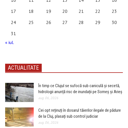
10
11
12
13
14
15
16
17
18
19
20
21
22
23
24
25
26
27
28
29
30
31
« iul.
ACTUALITATE
În timp ce Clujul se sufocă sub caniculă și secetă,
hidrologii anunță risc de inundații pe Someș și Arieș
aug. 06, 2026
Cei opt reținuți în dosarul tăierilor ilegale de pădure
de la Cluj, plasați sub control judiciar
aug. 06, 2026