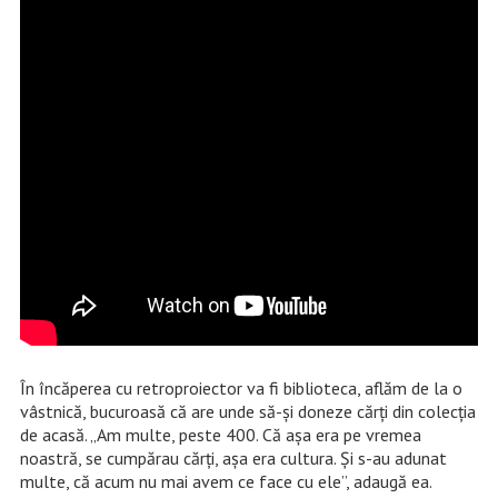
În încăperea cu retroproiector va fi biblioteca, aflăm de la o
vâstnică, bucuroasă că are unde să-și doneze cărți din colecția
de acasă. „Am multe, peste 400. Că așa era pe vremea
noastră, se cumpărau cărți, așa era cultura. Și s-au adunat
multe, că acum nu mai avem ce face cu ele”, adaugă ea.