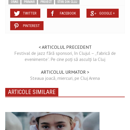
ORAS
PRIMAR
PROIECT
STIRI DIN CLUJ
TWITTER
FACEBOOK
GOOGLE +
PINTEREST
< ARTICOLUL PRECEDENT
Festival de jazz fără sponsori, în Clujul – „fabrică de
evenimente”. Pe cine poți să asculți la Cluj
ARTICOLUL URMATOR >
Steaua joacă, miercuri, pe Cluj Arena
ARTICOLE SIMILARE