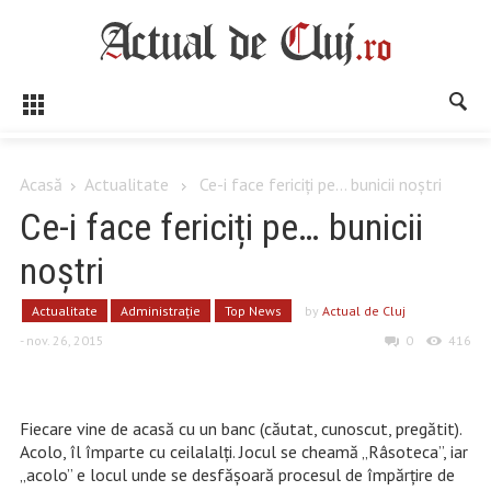
Acasă
Actualitate
Ce-i face fericiți pe... bunicii noștri
Ce-i face fericiți pe… bunicii
noștri
Actualitate
Administrație
Top News
by
Actual de Cluj
- nov. 26, 2015
0
416
Fiecare vine de acasă cu un banc (căutat, cunoscut, pregătit).
Acolo, îl împarte cu ceilalalți. Jocul se cheamă „Râsoteca”, iar
„acolo” e locul unde se desfășoară procesul de împărţire de