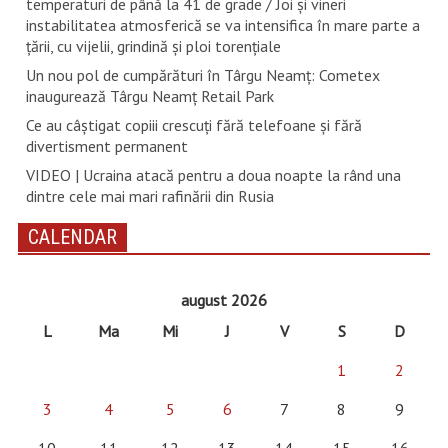
temperaturi de până la 41 de grade / Joi și vineri
instabilitatea atmosferică se va intensifica în mare parte a
țării, cu vijelii, grindină și ploi torențiale
Un nou pol de cumpărături în Târgu Neamț: Cometex
inaugurează Târgu Neamț Retail Park
Ce au câștigat copiii crescuți fără telefoane și fără
divertisment permanent
VIDEO | Ucraina atacă pentru a doua noapte la rând una
dintre cele mai mari rafinării din Rusia
CALENDAR
august 2026
L
Ma
Mi
J
V
S
D
1
2
3
4
5
6
7
8
9