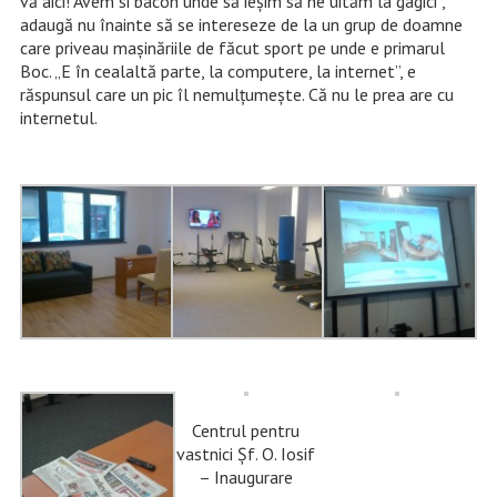
vă aici! Avem si bacon unde să ieșim să ne uităm la gagici”,
adaugă nu înainte să se intereseze de la un grup de doamne
care priveau mașinăriile de făcut sport pe unde e primarul
Boc. „E în cealaltă parte, la computere, la internet”, e
răspunsul care un pic îl nemulțumește. Că nu le prea are cu
internetul.
Centrul pentru
vastnici Șf. O. Iosif
– Inaugurare