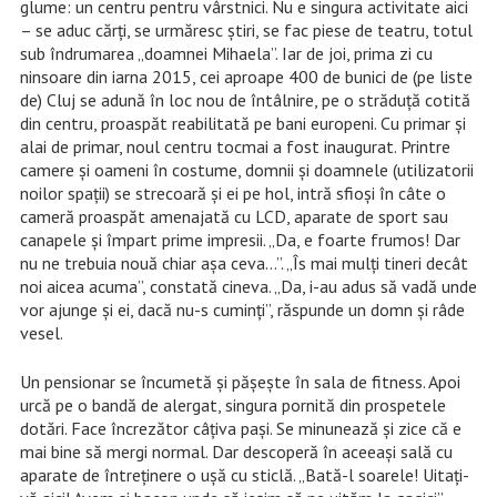
glume: un centru pentru vârstnici. Nu e singura activitate aici
– se aduc cărți, se urmăresc știri, se fac piese de teatru, totul
sub îndrumarea „doamnei Mihaela”. Iar de joi, prima zi cu
ninsoare din iarna 2015, cei aproape 400 de bunici de (pe liste
de) Cluj se adună în loc nou de întâlnire, pe o străduță cotită
din centru, proaspăt reabilitată pe bani europeni. Cu primar și
alai de primar, noul centru tocmai a fost inaugurat. Printre
camere și oameni în costume, domnii și doamnele (utilizatorii
noilor spații) se strecoară și ei pe hol, intră sfioși în câte o
cameră proaspăt amenajată cu LCD, aparate de sport sau
canapele și împart prime impresii. „Da, e foarte frumos! Dar
nu ne trebuia nouă chiar așa ceva…”. „Îs mai mulţi tineri decât
noi aicea acuma”, constată cineva. „Da, i-au adus să vadă unde
vor ajunge şi ei, dacă nu-s cuminţi”, răspunde un domn şi râde
vesel.
Un pensionar se încumetă și pășește în sala de fitness. Apoi
urcă pe o bandă de alergat, singura pornită din prospetele
dotări. Face încrezător câțiva pași. Se minunează și zice că e
mai bine să mergi normal. Dar descoperă în aceeași sală cu
aparate de întreținere o ușă cu sticlă. „Bată-l soarele! Uitați-