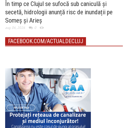
În timp ce Clujul se sufocă sub caniculă și
secetă, hidrologii anunță risc de inundații pe
Someș și Arieș
aug. 06, 2026
0
FACEBOOK.COM/ACTUALDECLUJ