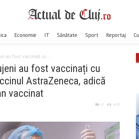
tica
Economie
IT
Sănătate
Sport
Reportaj
Cu
i au fost vaccinați cu ...
jeni au fost vaccinați cu
accinul AstraZeneca, adică
an vaccinat
0
400