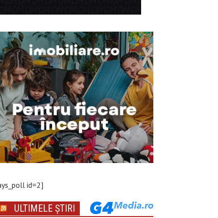
ays_poll id=2]
ULTIMELE ȘTIRI