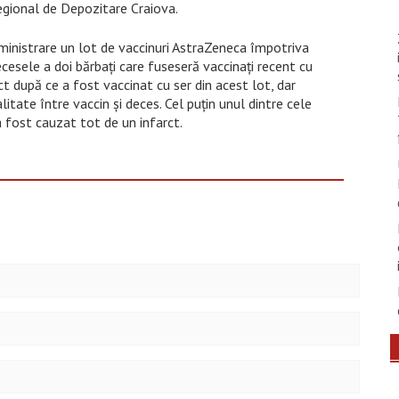
Regional de Depozitare Craiova.
dministrare un lot de vaccinuri AstraZeneca împotriva
cesele a doi bărbați care fuseseră vaccinați recent cu
rct după ce a fost vaccinat cu ser din acest lot, dar
litate între vaccin și deces. Cel puțin unul dintre cele
a fost cauzat tot de un infarct.