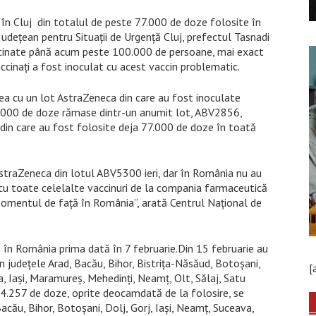
 în Cluj din totalul de peste 77.000 de doze folosite în
udețean pentru Situații de Urgență Cluj, prefectul Tasnadi
accinate până acum peste 100.000 de persoane, mai exact
ccinați a fost inoculat cu acest vaccin problematic.
 cu un lot AstraZeneca din care au fost inoculate
 4.000 de doze rămase dintr-un anumit lot, ABV2856,
 din care au fost folosite deja 77.000 de doze în toată
AstraZeneca din lotul ABV5300 ieri, dar în România nu au
 cu toate celelalte vaccinuri de la compania farmaceutică
momentul de față în România”, arată Centrul Național de
 în România prima dată în 7 februarie.Din 15 februarie au
în județele Arad, Bacău, Bihor, Bistrița-Năsăud, Botoșani,
[
ra, Iași, Maramureș, Mehedinți, Neamț, Olt, Sălaj, Satu
e 4.257 de doze, oprite deocamdată de la folosire, se
acău, Bihor, Botoșani, Dolj, Gorj, Iași, Neamț, Suceava,