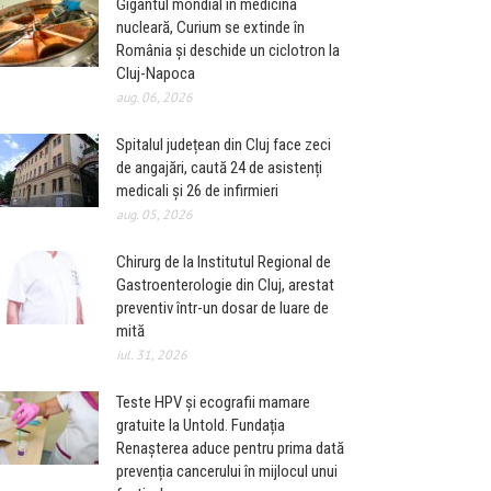
Gigantul mondial în medicina
nucleară, Curium se extinde în
România și deschide un ciclotron la
Cluj-Napoca
aug. 06, 2026
Spitalul județean din Cluj face zeci
de angajări, caută 24 de asistenți
medicali și 26 de infirmieri
aug. 05, 2026
Chirurg de la Institutul Regional de
Gastroenterologie din Cluj, arestat
preventiv într-un dosar de luare de
mită
iul. 31, 2026
Teste HPV și ecografii mamare
gratuite la Untold. Fundația
Renașterea aduce pentru prima dată
prevenția cancerului în mijlocul unui