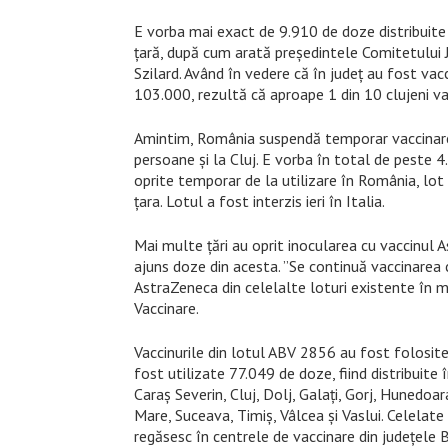
E vorba mai exact de 9.910 de doze distribuite
țară, după cum arată președintele Comitetului J
Szilard. Având în vedere că în județ au fost v
103.000, rezultă că aproape 1 din 10 clujeni va
Amintim, România suspendă temporar vaccinarea
persoane și la Cluj. E vorba în total de peste
oprite temporar de la utilizare în România, lot
țara. Lotul a fost interzis ieri în Italia.
Mai multe țări au oprit inocularea cu vaccinul 
ajuns doze din acesta. ”Se continuă vaccinarea
AstraZeneca din celelalte loturi existente în 
Vaccinare.
Vaccinurile din lotul ABV 2856 au fost folosite
fost utilizate 77.049 de doze, fiind distribuite 
Caraș Severin, Cluj, Dolj, Galați, Gorj, Hunedoa
Mare, Suceava, Timiș, Vâlcea și Vaslui. Celelat
regăsesc în centrele de vaccinare din județele B