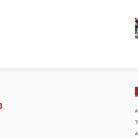
A
T
A