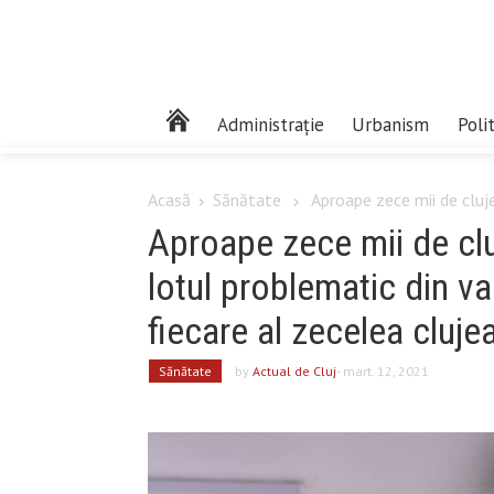
Administrație
Urbanism
Poli
Acasă
Sănătate
Aproape zece mii de clujen
Aproape zece mii de clu
lotul problematic din v
fiecare al zecelea cluje
Sănătate
by
Actual de Cluj
- mart. 12, 2021