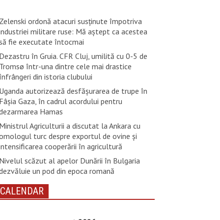
Zelenski ordonă atacuri susţinute împotriva
industriei militare ruse: Mă aştept ca acestea
să fie executate întocmai
Dezastru în Gruia. CFR Cluj, umilită cu 0-5 de
Tromsø într-una dintre cele mai drastice
înfrângeri din istoria clubului
Uganda autorizează desfăşurarea de trupe în
Fâşia Gaza, în cadrul acordului pentru
dezarmarea Hamas
Ministrul Agriculturii a discutat la Ankara cu
omologul turc despre exportul de ovine și
intensificarea cooperării în agricultură
Nivelul scăzut al apelor Dunării în Bulgaria
dezvăluie un pod din epoca romană
CALENDAR