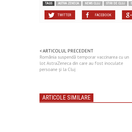
TAGS
ASTRA ZENECA
NEWS CLUJ
STIRI DE CLUJ
TWITTER
FACEBOOK
< ARTICOLUL PRECEDENT
România suspendă temporar vaccinarea cu un
lot AstraZeneca din care au fost inoculate
persoane și la Cluj
ARTICOLE SIMILARE