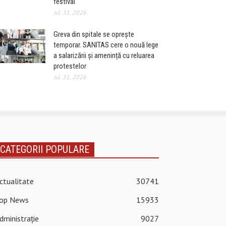
festival
iul. 31, 2026
Greva din spitale se oprește
temporar. SANITAS cere o nouă lege
a salarizării și amenință cu reluarea
protestelor
iul. 31, 2026
CATEGORII POPULARE
ctualitate
30741
op News
15933
dministrație
9027