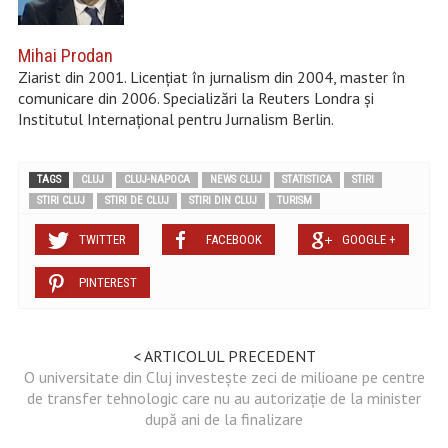
Mihai Prodan
Ziarist din 2001. Licențiat în jurnalism din 2004, master în
comunicare din 2006. Specializări la Reuters Londra și
Institutul Internațional pentru Jurnalism Berlin.
TAGS
CLUJ
CLUJ-NAPOCA
NEWS CLUJ
STATISTICA
STIRI
STIRI CLUJ
STIRI DE CLUJ
STIRI DIN CLUJ
TURISM
TWITTER
FACEBOOK
GOOGLE +
PINTEREST
< ARTICOLUL PRECEDENT
O universitate din Cluj investește zeci de milioane pe centre
de transfer tehnologic care nu au autorizație de la minister
după ani de la finalizare