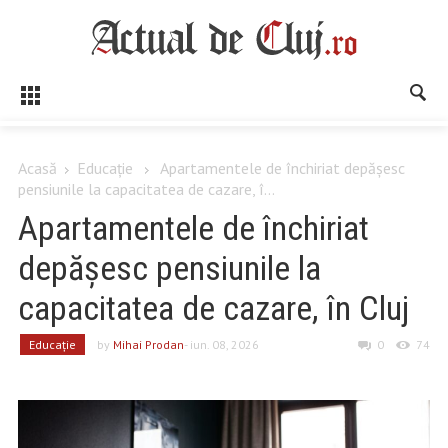
Acasă
Educaţie
Apartamentele de închiriat depășesc
pensiunile la capacitatea de cazare, î...
Apartamentele de închiriat
depășesc pensiunile la
capacitatea de cazare, în Cluj
Educaţie
by
Mihai Prodan
- iun. 08, 2026
0
74