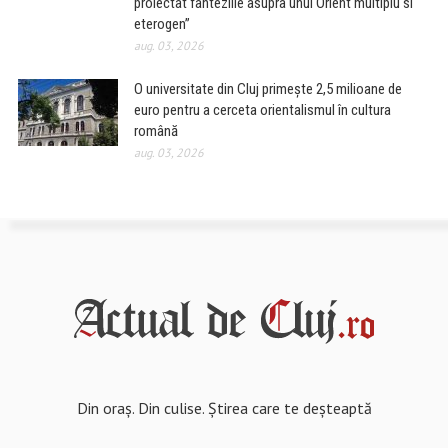
proiectat fanteziile asupra unui Orient multiplu si
eterogen”
aug. 03, 2026
O universitate din Cluj primește 2,5 milioane de
euro pentru a cerceta orientalismul în cultura
română
aug. 03, 2026
Din oraș. Din culise. Știrea care te deșteaptă