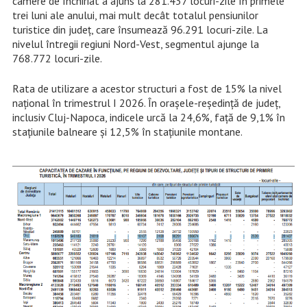
camere de închiriat a ajuns la 281.437 locuri-zile în primele
trei luni ale anului, mai mult decât totalul pensiunilor
turistice din județ, care însumează 96.291 locuri-zile. La
nivelul întregii regiuni Nord-Vest, segmentul ajunge la
768.772 locuri-zile.
Rata de utilizare a acestor structuri a fost de 15% la nivel
național în trimestrul I 2026. În orașele-reședință de județ,
inclusiv Cluj-Napoca, indicele urcă la 24,6%, față de 9,1% în
stațiunile balneare și 12,5% în stațiunile montane.