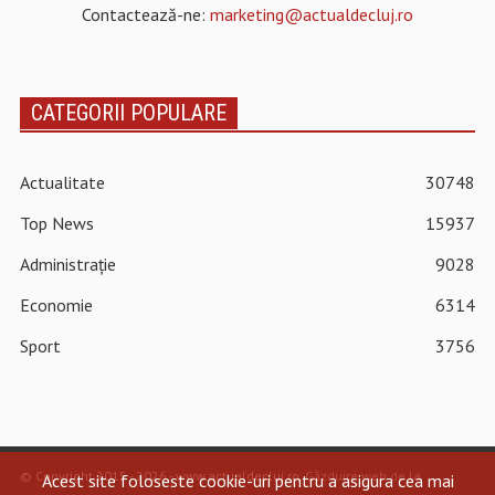
Contactează-ne:
marketing@actualdecluj.ro
CATEGORII POPULARE
Actualitate
30748
Top News
15937
Administrație
9028
Economie
6314
Sport
3756
© Copyright 2015 - 2026 - www.actualdecluj.ro.
Găzduire web de la
Acest site foloseste cookie-uri pentru a asigura cea mai