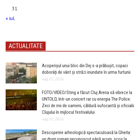
31
« iul.
ACTUALITATE
Acoperișul unui bloc din Dej s-a prăbușit, copaci
doborâți de vânt și străzi inundate în urma furtunii
aug. 07, 2026
FOTO/VIDEO/Sting a făcut Cluj Arena să vibreze la
UNTOLD, într-un concert rar cu energia The Police.
Zeci de mii de oameni, căldură sufocantă și oficialii
Clujului în mijlocul festivalului
aug. 07, 2026
Descoperire arheologică spectaculoasă la Gherla:
un drum roman necunoscut până acum, scos la