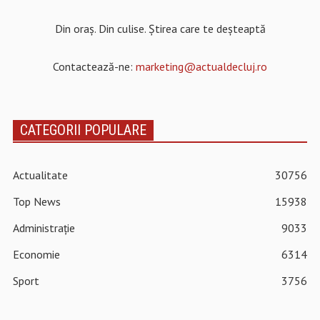
Din oraș. Din culise. Știrea care te deșteaptă
Contactează-ne:
marketing@actualdecluj.ro
CATEGORII POPULARE
Actualitate
30756
Top News
15938
Administrație
9033
Economie
6314
Sport
3756