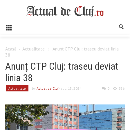
Acasă
Actualitate
Anunț CTP Cluj: traseu deviat linia
38
Anunț CTP Cluj: traseu deviat
linia 38
Actualitate
by
Actual de Cluj
- aug. 15, 2024
0
356