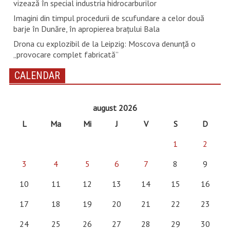
vizează în special industria hidrocarburilor
Imagini din timpul procedurii de scufundare a celor două
barje în Dunăre, în apropierea brațului Bala
Drona cu explozibil de la Leipzig: Moscova denunţă o
„provocare complet fabricată”
CALENDAR
august 2026
L
Ma
Mi
J
V
S
D
1
2
3
4
5
6
7
8
9
10
11
12
13
14
15
16
17
18
19
20
21
22
23
24
25
26
27
28
29
30