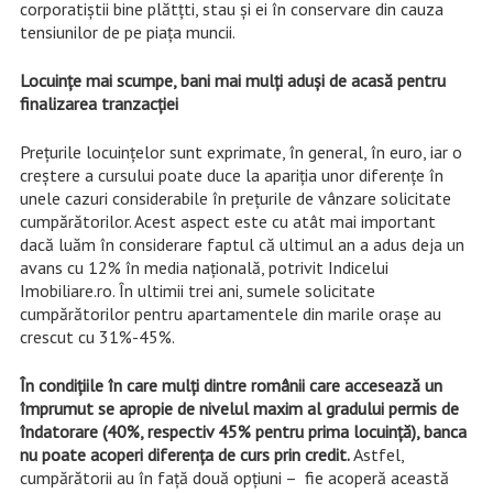
corporatiștii bine plătțti, stau și ei în conservare din cauza
tensiunilor de pe piața muncii.
Locuințe mai scumpe, bani mai mulți aduși de acasă pentru
finalizarea tranzacției
Prețurile locuințelor sunt exprimate, în general, în euro, iar o
creștere a cursului poate duce la apariția unor diferențe în
unele cazuri considerabile în prețurile de vânzare solicitate
cumpărătorilor. Acest aspect este cu atât mai important
dacă luăm în considerare faptul că ultimul an a adus deja un
avans cu 12% în media națională, potrivit Indicelui
Imobiliare.ro. În ultimii trei ani, sumele solicitate
cumpărătorilor pentru apartamentele din marile orașe au
crescut cu 31%-45%.
În condițiile în care mulți dintre românii care accesează un
împrumut se apropie de nivelul maxim al gradului permis de
îndatorare (40%, respectiv 45% pentru prima locuință), banca
nu poate acoperi diferența de curs prin credit.
Astfel,
cumpărătorii au în față două opțiuni – fie acoperă această