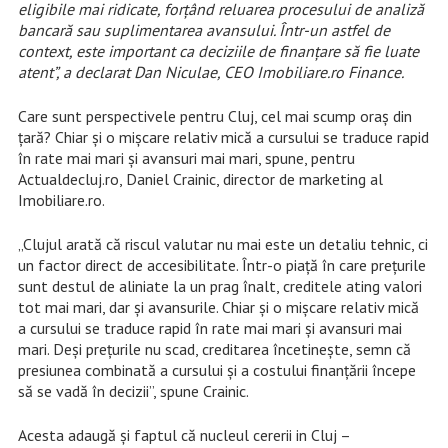
eligibile mai ridicate, forțând reluarea procesului de analiză
bancară sau suplimentarea avansului. Într-un astfel de
context, este important ca deciziile de finanțare să fie luate
atent”, a declarat Dan Niculae, CEO Imobiliare.ro Finance.
Care sunt perspectivele pentru Cluj, cel mai scump oraș din
țară? Chiar și o mișcare relativ mică a cursului se traduce rapid
în rate mai mari și avansuri mai mari, spune, pentru
Actualdecluj.ro, Daniel Crainic, director de marketing al
Imobiliare.ro.
„Clujul arată că riscul valutar nu mai este un detaliu tehnic, ci
un factor direct de accesibilitate. Într-o piață în care prețurile
sunt destul de aliniate la un prag înalt, creditele ating valori
tot mai mari, dar și avansurile. Chiar și o mișcare relativ mică
a cursului se traduce rapid în rate mai mari și avansuri mai
mari. Deși prețurile nu scad, creditarea încetinește, semn că
presiunea combinată a cursului și a costului finanțării începe
să se vadă în decizii”, spune Crainic.
Acesta adaugă și faptul că nucleul cererii in Cluj –