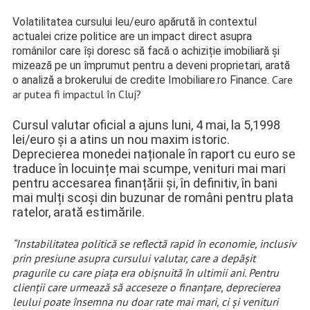
Volatilitatea cursului leu/euro apărută în contextul
actualei crize politice are un impact direct asupra
românilor care își doresc să facă o achiziție imobiliară și
mizează pe un împrumut pentru a deveni proprietari, arată
Care
o analiză a brokerului de credite Imobiliare.ro Finance.
ar putea fi impactul în Cluj?
Cursul valutar oficial a ajuns luni, 4 mai, la 5,1998
lei/euro și a atins un nou maxim istoric.
Deprecierea monedei naționale în raport cu euro se
traduce în locuințe mai scumpe, venituri mai mari
pentru accesarea finanțării și, în definitiv, în bani
mai mulți scoși din buzunar de români pentru plata
ratelor, arată estimările.
“Instabilitatea politică se reflectă rapid în economie, inclusiv
prin presiune asupra cursului valutar, care a depășit
pragurile cu care piața era obișnuită în ultimii ani. Pentru
clienții care urmează să acceseze o finanțare, deprecierea
leului poate însemna nu doar rate mai mari, ci și venituri