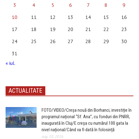
3
4
5
6
7
8
9
10
11
12
13
14
15
16
17
18
19
20
21
22
23
24
25
26
27
28
29
30
31
« iul.
ACTUALITATE
FOTO/VIDEO/Creșa nouă din Borhanci, investiție în
programul național “Sf. Ana”, cu fonduri din PNRR,
inaugurată în Cluj/E creșa cu numărul 100 gata la
nivel național/Când va fi dată în folosință
aug. 10, 2026