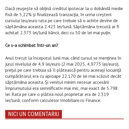
Dacă reușește să obțină creditul ipotecar la o dobândă medie
fixă de 5,22% și finalizează tranzacția, în urma creșterii
cursului leu/euro rata pe care trebuie să o achite devine de
săptămâna aceasta 2.423 lei/lună. Săptămâna trecută ar fi
achitat 2.373 lei/lună băncii, deci cu 50 de lei mai puțin.
Ce s-a schimbat într-un an?
Anul trecut la începutul lunii mai, când cursul se menținea în
jurul nivelului de 4,9 lei/euro (2 mai 2025, 4,9773 lei/euro),
prețul pe care trebuia să îl plătească pentru aceeași locuință
cumpărătorul era cu aproape 22.170 de lei mai scăzut decât
săptămâna aceasta. Și venitul minim necesar accesării
împrumutului era semnificativ mai mic, mai exact de 5.798
lei. Rata pe care o plătea noul proprietar era de 2.319
lei/lună, conform calculelor Imobiliare.ro Finance.
NICI UN COMENTARIU