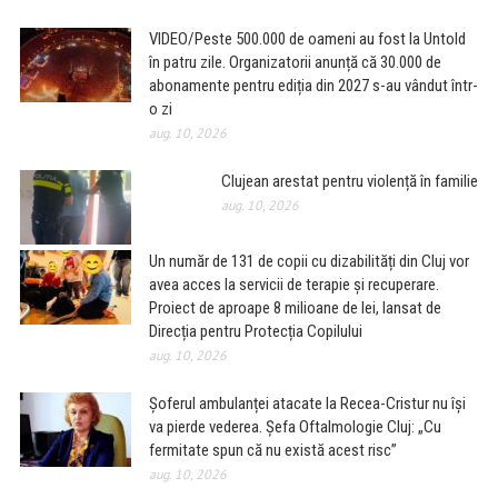
VIDEO/Peste 500.000 de oameni au fost la Untold
în patru zile. Organizatorii anunță că 30.000 de
abonamente pentru ediția din 2027 s-au vândut într-
o zi
aug. 10, 2026
Clujean arestat pentru violență în familie
aug. 10, 2026
Un număr de 131 de copii cu dizabilități din Cluj vor
avea acces la servicii de terapie și recuperare.
Proiect de aproape 8 milioane de lei, lansat de
Direcția pentru Protecția Copilului
aug. 10, 2026
Șoferul ambulanței atacate la Recea-Cristur nu își
va pierde vederea. Șefa Oftalmologie Cluj: „Cu
fermitate spun că nu există acest risc”
aug. 10, 2026