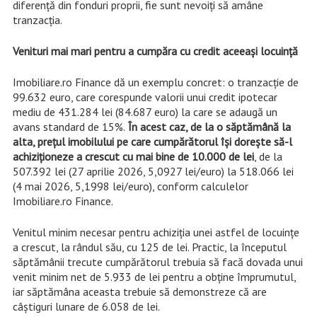
diferență din fonduri proprii, fie sunt nevoiți să amâne
tranzacția.
Venituri mai mari pentru a cumpăra cu credit aceeași locuință
Imobiliare.ro Finance dă un exemplu concret: o tranzacție de
99.632 euro, care corespunde valorii unui credit ipotecar
mediu de 431.284 lei (84.687 euro) la care se adaugă un
avans standard de 15%.
În acest caz, de la o săptămână la
alta, prețul imobilului pe care cumpărătorul își dorește să-l
achiziționeze a crescut cu mai bine de 10.000 de lei
, de la
507.392 lei (27 aprilie 2026, 5,0927 lei/euro) la 518.066 lei
(4 mai 2026, 5,1998 lei/euro), conform calculelor
Imobiliare.ro Finance.
Venitul minim necesar pentru achiziția unei astfel de locuințe
a crescut, la rândul său, cu 125 de lei. Practic, la începutul
săptămânii trecute cumpărătorul trebuia să facă dovada unui
venit minim net de 5.933 de lei pentru a obține împrumutul,
iar săptămâna aceasta trebuie să demonstreze că are
câștiguri lunare de 6.058 de lei.