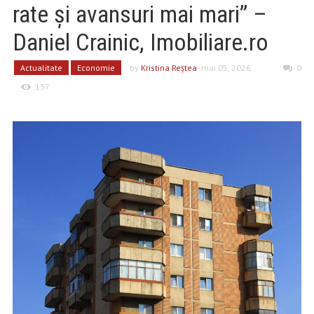
rate și avansuri mai mari” –
Daniel Crainic, Imobiliare.ro
Actualitate
Economie
by
Kristina Reştea
- mai 05, 2026
0
137