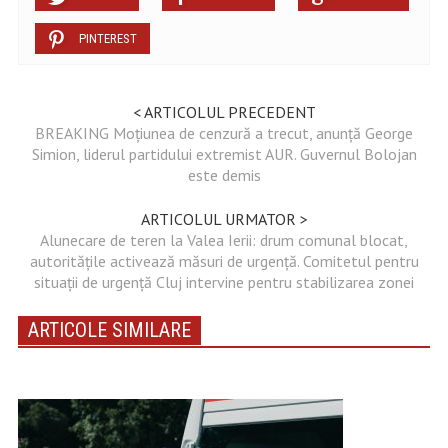
PINTEREST
< ARTICOLUL PRECEDENT
BREAKING Moțiunea de cenzură a trecut, anunță George
Simion, liderul partidului extremist AUR. Guvernul Bolojan
este demis
ARTICOLUL URMATOR >
Alunecare de teren la Valea Ierii: drum comunal blocat,
autoritățile activează măsuri de urgență. Comitetul pentru
situații de urgență Cluj intervine pentru stabilizarea zonei
ARTICOLE SIMILARE