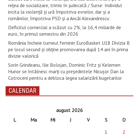
rețea de socializare, trimis în judecată / Surse: Individul
incita la violență și ură împotriva evreilor, dar și a
românilor, împotriva PSD și a Ancăi Alexandrescu
Deficitul comercial a scăzut cu 2%, la 16,4 miliarde de
euro, în primul semestru din 2026
România încheie turneul feminin EuroBasket U18 Divizia B
pe locul secund și obține promovarea după 14 ani în prima
divizie valorică
Sorin Grindeanu, Ilie Bolojan, Dominic Fritz și Kelemen
Hunor se întâlnesc marți cu președintele Nicușor Dan la
Cotroceni pentru a debloca legea salarizării bugetarilor
CALENDAR
august 2026
L
Ma
Mi
J
V
S
D
1
2