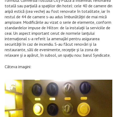
formulă. Conversia fostului City Plaza a însemnat renovarea
totală sau parţială a spaţiilor din hotel: cele 40 de camere din
aripă estică (cea veche) au fost renovate în totalitate, iar în
restul de 44 de camere s-au adus îmbunătăţiri de mai mică
amploare. Modificările au vizat o serie de elemente, conform
standardelor impuse de Hilton: de la instalaţii la serviciile de
ceai. Un aspect important cerut de normele lanţului
internaţional s-a referit la amenajări pentru asigurarea
securităţii în caz de incendiu. S-au făcut renovări şi la
restaurante, săli de evenimente, recepţie şi la zona de
relaxare şi a apărut, în subsol, un spaţiu nou: barul Syndicate.
Câteva imagini: