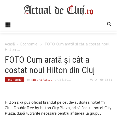
Acasă
Economie
FOTO Cum arată şi cât a costat noul
Hilton ...
FOTO Cum arată şi cât a
costat noul Hilton din Cluj
Economie
by
Kristina Reştea
- iun. 26, 2017
0
3351
Hilton şi-a pus oficial brandul pe cel de-al doilea hotel în
Cluj: DoubleTree by Hilton City Plaza, adică fostul hotel City
Plaza, după lucrările necesare pentru afilierea la grupul