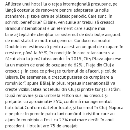
Afilierea unui hotel la o reţea internaţională presupune, pe
lângă costurile de renovare pentru adaptarea la noile
standarde, şi taxe care se plătesc periodic. Care sunt, în
schimb, beneficiile? Ei bine, veniturile ar trebui să crească.
Brandul internaţional e un element care susţine mai
bine aşteptările clienţilor, iar sistemul de distribuţie asigurat
de noul statut e mult mai generos. Conducerea noului
Doubletree estimează pentru acest an un grad de ocupare în
creştere, până la 65%, în condiţiile în care relansarea s-a
făcut abia la jumătatea anului. În 2015, City Plaza ajunsese
la un maxim de grad de ocupare de 62%. „Piaţa din Cluj a
crescut şi în ceea ce priveşte turismul de afaceri, şi cel de
leisure. De asemenea, a crescut puterea de cumpărare a
românilor”, spune Bălaj. În plus, reţeaua internaţională va
creşte vizibilitatea hotelului din Cluj şi printre turiştii străini.
După renovare şi cu umbrela Hilton sus, au crescut şi
preţurile: cu aproximativ 25%, confirmă managementul
hotelului. Conform datelor locale, şi turismul în Cluj-Napoca
e pe plus: în primele patru luni numărul turiştilor care au
ajuns în municipiu a fost cu 27% mai mare decât în anul
precedent. Hotelul are 75 de angajaţi.