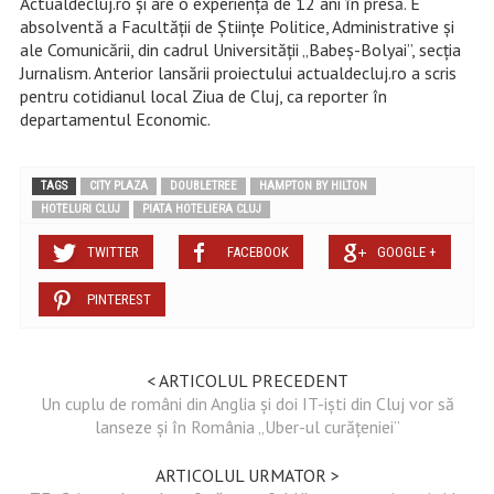
Actualdecluj.ro și are o experiență de 12 ani în presă. E
absolventă a Facultății de Științe Politice, Administrative și
ale Comunicării, din cadrul Universității „Babeș-Bolyai”, secția
Jurnalism. Anterior lansării proiectului actualdecluj.ro a scris
pentru cotidianul local Ziua de Cluj, ca reporter în
departamentul Economic.
TAGS
CITY PLAZA
DOUBLETREE
HAMPTON BY HILTON
HOTELURI CLUJ
PIATA HOTELIERA CLUJ
TWITTER
FACEBOOK
GOOGLE +
PINTEREST
< ARTICOLUL PRECEDENT
Un cuplu de români din Anglia şi doi IT-işti din Cluj vor să
lanseze şi în România „Uber-ul curăţeniei”
ARTICOLUL URMATOR >