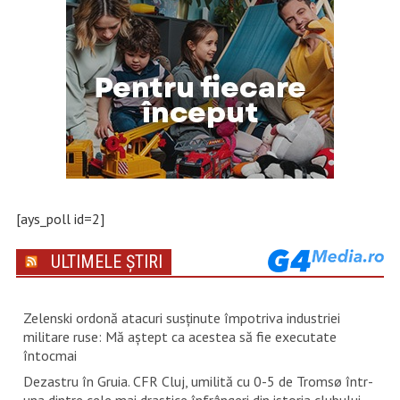
[ays_poll id=2]
ULTIMELE ȘTIRI
Zelenski ordonă atacuri susţinute împotriva industriei
militare ruse: Mă aştept ca acestea să fie executate
întocmai
Dezastru în Gruia. CFR Cluj, umilită cu 0-5 de Tromsø într-