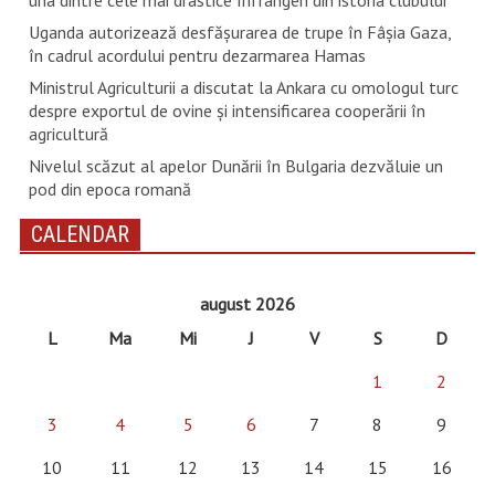
una dintre cele mai drastice înfrângeri din istoria clubului
Uganda autorizează desfăşurarea de trupe în Fâşia Gaza,
în cadrul acordului pentru dezarmarea Hamas
Ministrul Agriculturii a discutat la Ankara cu omologul turc
despre exportul de ovine și intensificarea cooperării în
agricultură
Nivelul scăzut al apelor Dunării în Bulgaria dezvăluie un
pod din epoca romană
CALENDAR
august 2026
L
Ma
Mi
J
V
S
D
1
2
3
4
5
6
7
8
9
10
11
12
13
14
15
16