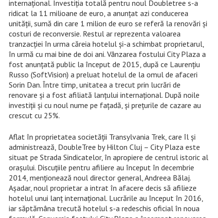
internaţional. Investiţia totală pentru noul Doubletree s-a
ridicat la 11 milioane de euro, a anunţat azi conducerea
unităţii, sumă din care 1 milion de euro se referă la renovări şi
costuri de reconversie. Restul ar reprezenta valoarea
tranzacţiei în urma căreia hotelul şi-a schimbat proprietarul,
în urmă cu mai bine de doi ani. Vânzarea fostului City Plaza a
fost anunţată public la început de 2015, după ce Laurenţiu
Russo (SoftVision) a preluat hotelul de la omul de afaceri
Sorin Dan. Între timp, unitatea a trecut prin lucrări de
renovare şi a fost afiliată lanţului internaţional. După noile
investiţii şi cu noul nume pe faţadă, şi preţurile de cazare au
crescut cu 25%.
Aflat în proprietatea societăţii Transylvania Trek, care îl şi
administrează, DoubleTree by Hilton Cluj – City Plaza este
situat pe Strada Sindicatelor, în apropiere de centrul istoric al
oraşului. Discuţiile pentru afiliere au început în decembrie
2014, menţionează noul director general, Andreea Bălaj.
Aşadar, noul proprietar a intrat în afacere decis să afilieze
hotelul unui lanţ internaţional. Lucrările au început în 2016,
iar săptămâna trecută hotelul s-a redeschis oficial în noua