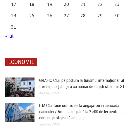
17
18
19
20
21
22
23
24
25
26
27
28
29
30
31
« iul.
ECONOMIE
GRAFIC Cluj, pe podium la turismul internațional: al
treilea județ din țară ca număr de turiști străini în S1
aug. 06, 2026
ITM Cluj face controale la angajatori în perioada
caniculei / Amenzi de până la 2.500 de lei pentru cei
care nu protejează angajații
aug. 06, 2026