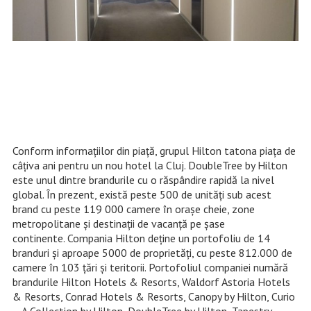
Conform informaţiilor din piaţă, grupul Hilton tatona piaţa de
câţiva ani pentru un nou hotel la Cluj. DoubleTree by Hilton
este unul dintre brandurile cu o răspândire rapidă la nivel
global. În prezent, există peste 500 de unităţi sub acest
brand cu peste 119 000 camere în oraşe cheie, zone
metropolitane şi destinaţii de vacanţă pe șase
continente. Compania Hilton deține un portofoliu de 14
branduri și aproape 5000 de proprietăţi, cu peste 812.000 de
camere în 103 ţări şi teritorii. Portofoliul companiei numără
brandurile Hilton Hotels & Resorts, Waldorf Astoria Hotels
& Resorts, Conrad Hotels & Resorts, Canopy by Hilton, Curio